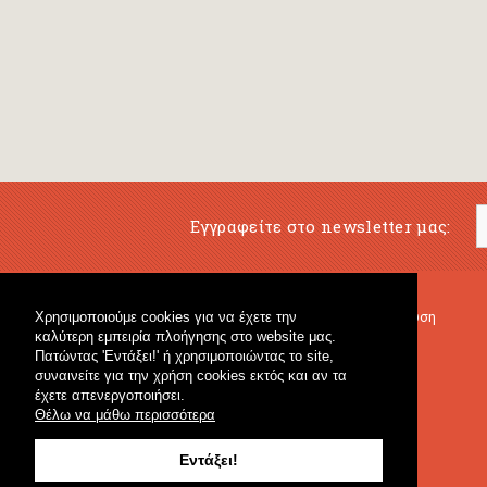
Εγγραφείτε στο newsletter μας:
Χρησιμοποιούμε cookies για να έχετε την
Μουσικό Βιβλιοπωλείο
Μουσική Εκπαίδευση
καλύτερη εμπειρία πλοήγησης στο website μας.
Κρουστά & Εκπαιδευτικό Υλικό
Fagotto Blog
Πατώντας 'Εντάξει!' ή χρησιμοποιώντας το site,
Γενικό Βιβλιοπωλείο
συναινείτε για την χρήση cookies εκτός και αν τα
έχετε απενεργοποιήσει.
Θέλω να μάθω περισσότερα
Εντάξει!