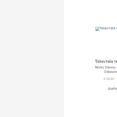
Τελευταία τ
Νένες Γιάννης
Osbourn
€ 25,50
Διαθέ