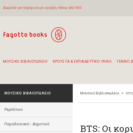
Δωρεάν μεταφορικά με αγορές πάνω από €60
ΜΟΥΣΙΚΟ ΒΙΒΛΙΟΠΩΛΕΙΟ
ΚΡΟΥΣΤΑ & ΕΚΠΑΙΔΕΥΤΙΚΟ ΥΛΙΚΟ
ΓΕΝΙΚΟ 
Προτάσεις - Σετ - Συνδυασμοί Βιβλίων
Πρωτότυποι Συνδυασμοί - Σετ δώρων για παιδιά
Για τα πρώτα μας βήματα στην κιθάρα
Το πιο διαδεδομένο σετ Boomwhackers
Περπατώντας στην παλιά πόλη της Λευκάδας
ΜΟΥΣΙΚΟ ΒΙΒΛΙΟΠΩΛΕΙΟ
Μουσικό Βιβλιοπωλείο
>
Ιστο
Ρεμπέτικο
Παραδοσιακό - Δημοτικό
ΒΤS: Oι κορ