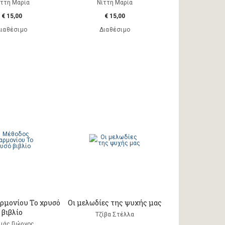
ίττη Μαρία
Νίττη Μαρία
€ 15,00
€ 15,00
ιαθέσιμο
Διαθέσιμο
ρμονίου Το χρυσό
Οι μελωδίες της ψυχής μας
βιβλίο
Τζίβα Στέλλα
ιάς Γιώργος