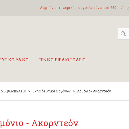
Δωρεάν μεταφορικά με αγορές πάνω από €60
/
ΕΥΤΙΚΟ ΥΛΙΚΟ
ΓΕΝΙΚΟ ΒΙΒΛΙΟΠΩΛΕΙΟ
 σετ Boomwhackers
πόλη της Λευκάδας
ό Βιβλιοπωλείο
>
Εκπαιδευτικά Οργάνων
>
Αρμόνιο - Ακορντεόν
μόνιο - Ακορντεόν