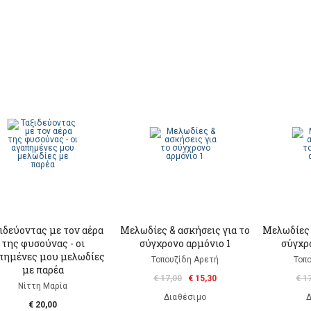
ιδεύοντας με τον αέρα
Μελωδίες & ασκήσεις για το
Μελωδίες 
της φυσούνας - οι
σύγχρονο αρμόνιο 1
σύγχρ
πημένες μου μελωδίες
Τοπουζίδη Αρετή
Τοπ
με παρέα
€ 17,00
€ 15,30
€ 1
Νίττη Μαρία
Διαθέσιμο
Δ
€ 20,00