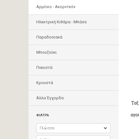
Αρμόνιο - Ακορντεόν
Ηλεκτρική Κιθάρα - Μπάσο
Παραδοσιακά
Μπουζούκι
Πνευστά
Κρουστά
Άλλα Έγχορδα
Ταξ
αγα
ΦΙΛΤΡΑ