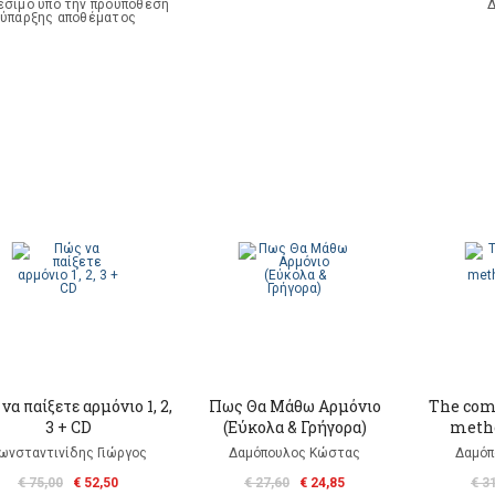
έσιμο υπό την προϋπόθεση
Δ
ύπαρξης αποθέματος
να παίξετε αρμόνιο 1, 2,
Πως Θα Mάθω Αρμόνιο
The com
3 + CD
(Εύκολα & Γρήγορα)
metho
ωνσταντινίδης Γιώργος
Δαμόπουλος Κώστας
Δαμόπ
€ 75,00
€ 52,50
€ 27,60
€ 24,85
€ 3