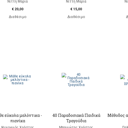
Νίττη Μαρία
Νίττη Μαρία
Ν
€ 20,00
€ 15,00
Διαθέσιμο
Διαθέσιμο
Δ
ε εύκολα μελόντικα -
40 Παραδοσιακά Παιδικά
Μέθοδος α
πιανίκα
Τραγούδια
Ψυχογυιός Χρήστος
Μπαμιώτης Χρήστος
Παλ