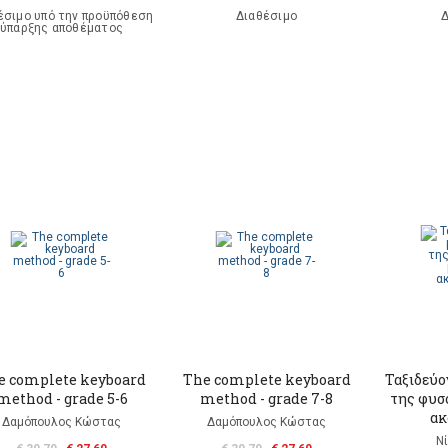
έσιμο υπό την προϋπόθεση
Διαθέσιμο
Δ
ύπαρξης αποθέματος
e complete keyboard
The complete keyboard
Ταξιδεύο
method - grade 5-6
method - grade 7-8
της φυσ
ακ
Δαμόπουλος Κώστας
Δαμόπουλος Κώστας
Ν