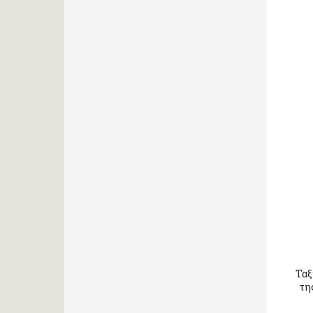
Ταξ
τη