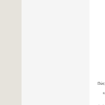
Πώς 
Κ