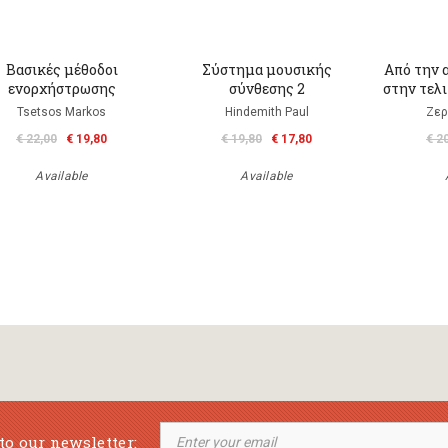
Βασικές μέθοδοι
Σύστημα μουσικής
Από την 
ενορχήστρωσης
σύνθεσης 2
στην τελ
Tsetsos Markos
Hindemith Paul
Ζερ
€ 22,00
€ 19,80
€ 19,80
€ 17,80
€ 2
Available
Available
to our newsletter: