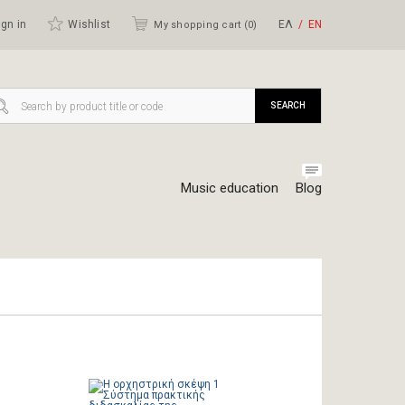
gn in
Wishlist
ΕΛ
ΕΝ
My shopping cart (
0
)
SEARCH
Music education
Blog