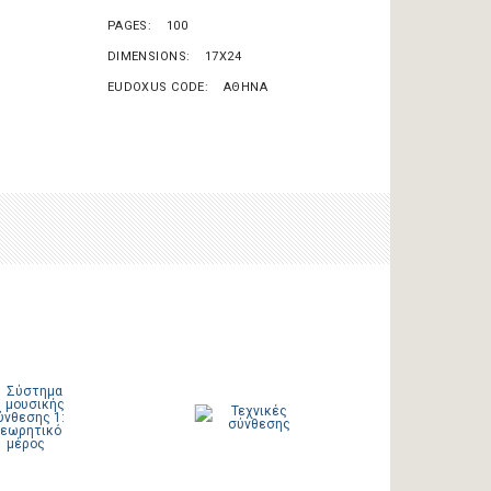
PAGES
100
DIMENSIONS
17X24
EUDOXUS CODE
ΑΘΗΝΑ