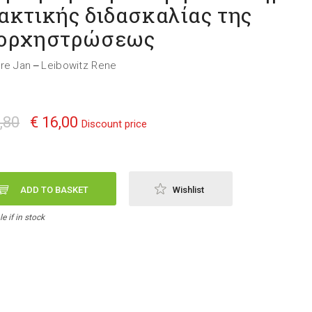
ακτικής διδασκαλίας της
ορχηστρώσεως
re Jan
Leibowitz Rene
—
,80
€ 16,00
Discount price
ADD TO BASKET
Wishlist
e if in stock