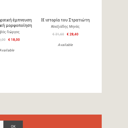
αρχική έμπνευση
Η ιστορία του Στρατιώτη
ική μορφοποίηση
Αλεξιάδης Μηνάς
βός Γιώργος
€ 31,60
€ 28,40
0,00
€ 18,00
Available
Available
OK