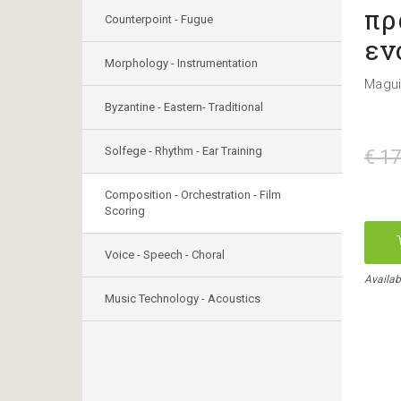
πρ
Counterpoint - Fugue
εν
Morphology - Instrumentation
Magui
Byzantine - Eastern- Traditional
Solfege - Rhythm - Ear Training
€ 17
Composition - Orchestration - Film
Scoring
Voice - Speech - Choral
Availabl
Music Technology - Acoustics