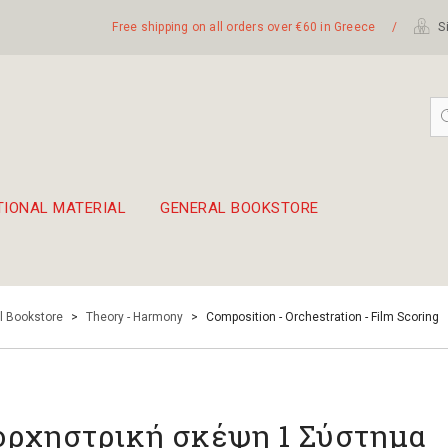
Free shipping on all orders over €60 in Greece
/
Si
TIONAL MATERIAL
GENERAL BOOKSTORE
embetika
 hand drum 45cm
l Bookstore
>
Theory - Harmony
>
Composition - Orchestration - Film Scoring
ορχηστρική σκέψη 1 Σύστημα