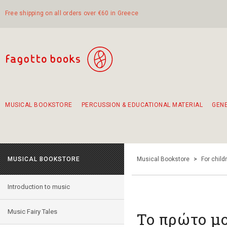
Free shipping on all orders over €60 in Greece
MUSICAL BOOKSTORE
PERCUSSION & EDUCATIONAL MATERIAL
GEN
Suggestions - Sets - Book Combinations
Educational material for exercise in rhythm
Unique combinations - Gift Sets for Kids
Smirneika and pireotika rembetika
Hand-crafted hand drum 45cm
Α Walk through Lefkada's old town
MUSICAL BOOKSTORE
Musical Bookstore
>
For child
Introduction to music
Music Fairy Tales
Το πρώτο μο