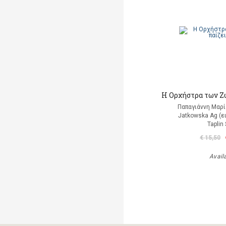
Η Ορχήστρα των Ζ
Παπαγιάννη Μαρί
Jatkowska Ag (ε
Taplin
€ 15,50
Avail