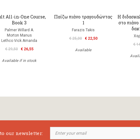
lt All-in-One Course,
Παίζω πιάνο τραγουδώντας
Η διδασκα
Book 3
1
στο πιάνο
δακ
Palmer Willard A.
Farazis Takis
Morton Manus
Χα
€ 25,00
€ 22,50
Lethco Vick Amanda
€ 1
€ 29,50
€ 26,55
Available
Availa
Available if in stock
to our newsletter: