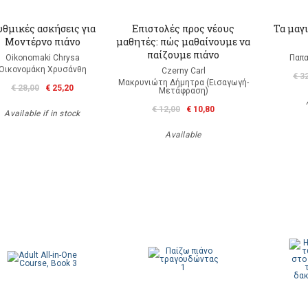
θμικές ασκήσεις για
Επιστολές προς νέους
Τα μαγι
Mοντέρνο πιάνο
μαθητές: πώς μαθαίνουμε να
παίζουμε πιάνο
Oikonomaki Chrysa
Παπα
Οικονομάκη Χρυσάνθη
Czerny Carl
€ 3
Μακρυνιώτη Δήμητρα (Εισαγωγή-
€ 28,00
€ 25,20
Μετάφραση)
€ 12,00
€ 10,80
Available if in stock
Available