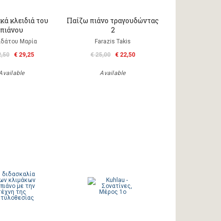
κά κλειδιά του
Παίζω πιάνο τραγουδώντας
πιάνου
2
δάτου Μαρία
Farazis Takis
2,50
€ 29,25
€ 25,00
€ 22,50
Available
Available