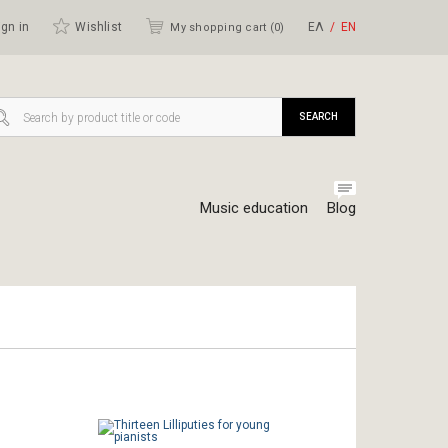
gn in
Wishlist
ΕΛ
ΕΝ
My shopping cart (
0
)
SEARCH
Music education
Blog