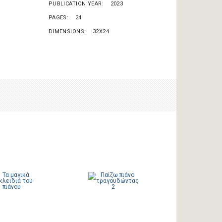
PUBLICATION YEAR
2023
PAGES
24
DIMENSIONS
32X24