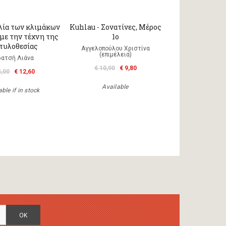
λία των κλιμάκων
Kuhlau - Σονατίνες, Μέρος
 με την τέχνη της
1ο
τυλοθεσίας
Αγγελοπούλου Χριστίνα
(επιμέλεια)
ρατσή Λιάνα
€ 10,90
€ 9,80
4,00
€ 12,60
Available
ble if in stock
OK