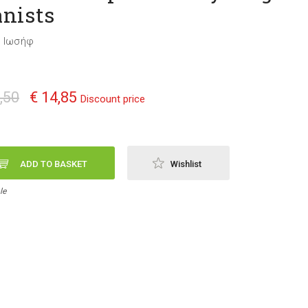
anists
τ Ιωσήφ
,50
€ 14,85
Discount price
ADD TO BASKET
Wishlist
le