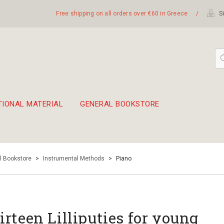
Free shipping on all orders over €60 in Greece
/
Si
TIONAL MATERIAL
GENERAL BOOKSTORE
embetika
 hand drum 45cm
l Bookstore
>
Instrumental Methods
>
Piano
irteen Lilliputies for young