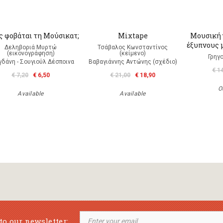
ς φοβάται τη Μούσικατ;
Mixtape
Μουσική γ
έξυπνους 
Δεληβοριά Μυρτώ
Τσάβαλος Κωνσταντίνος
(εικονογράφηση)
(κείμενο)
Γρηγ
δάνη - Σουγιούλ Δέσποινα
Βαβαγιάννης Αντώνης (σχέδιο)
€ 1
€ 7,20
€ 6,50
€ 21,00
€ 18,90
O
Available
Available
to our newsletter: