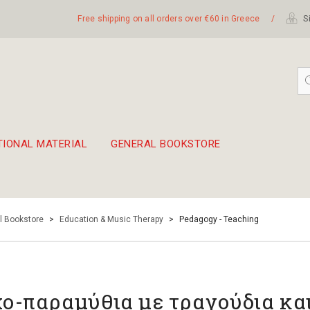
Free shipping on all orders over €60 in Greece
/
Si
TIONAL MATERIAL
GENERAL BOOKSTORE
embetika
 hand drum 45cm
l Bookstore
>
Education & Music Therapy
>
Pedagogy - Teaching
ο-παραμύθια με τραγούδια κα