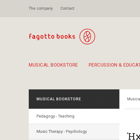
The company
Contact
MUSICAL BOOKSTORE
PERCUSSION & EDUCA
Suggestions - Sets - Book Combinations
Educational material for exercise in rhythm
Unique combinations - Gift Sets for Kids
Smirneika and pireotika r
Hand-crafted
Α Walk through Lefkada's old town
MUSICAL BOOKSTORE
Musica
Pedagogy - Teaching
Music Therapy - Psychology
Ήχ