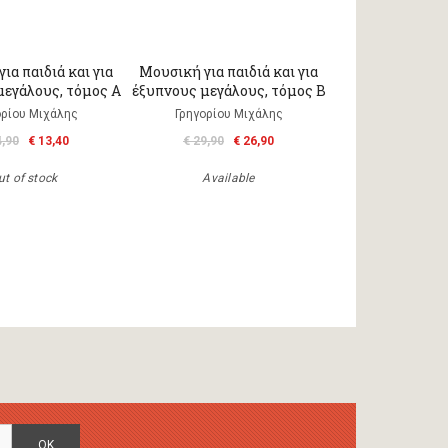
ια παιδιά και για
Μουσική για παιδιά και για
μεγάλους, τόμος Α
έξυπνους μεγάλους, τόμος Β
ορίου Μιχάλης
Γρηγορίου Μιχάλης
4,90
€ 13,40
€ 29,90
€ 26,90
ut of stock
Available
OK