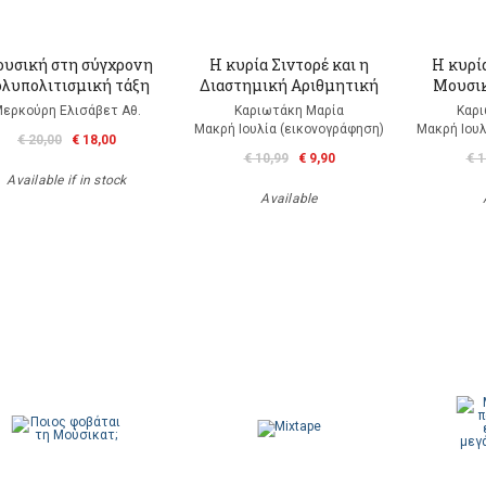
υσική στη σύγχρονη
Η κυρία Σιντορέ και η
Η κυρία
ολυπολιτισμική τάξη
Διαστημική Αριθμητική
Μουσικ
ερκούρη Ελισάβετ Αθ.
Καριωτάκη Μαρία
Καρι
Μακρή Ιουλία (εικονογράφηση)
Μακρή Ιουλ
€ 20,00
€ 18,00
€ 10,99
€ 9,90
€ 1
Available if in stock
Available