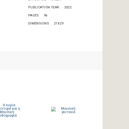
PUBLICATION YEAR
2022
PAGES
96
DIMENSIONS
21X29