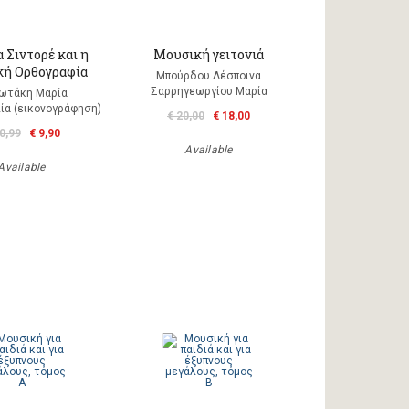
 Σιντορέ και η
Μουσική γειτονιά
ή Ορθογραφία
Μπούρδου Δέσποινα
Σαρρηγεωργίου Μαρία
ωτάκη Μαρία
ία (εικονογράφηση)
€ 20,00
€ 18,00
0,99
€ 9,90
Available
Available