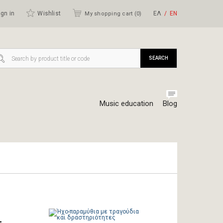
gn in
Wishlist
ΕΛ
ΕΝ
My shopping cart (
0
)
SEARCH
Music education
Blog
ι