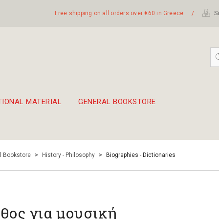
Free shipping on all orders over €60 in Greece
/
Si
TIONAL MATERIAL
GENERAL BOOKSTORE
embetika
 hand drum 45cm
l Bookstore
>
History - Philosophy
>
Biographies - Dictionaries
θος για μουσική