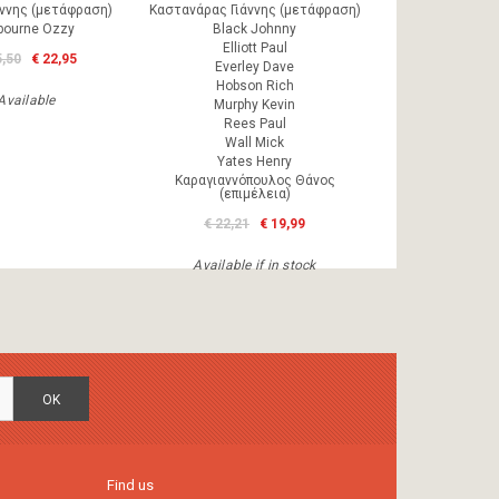
άννης (μετάφραση)
Καστανάρας Γιάννης (μετάφραση)
bourne Ozzy
Black Johnny
Elliott Paul
5,50
€ 22,95
Everley Dave
Hobson Rich
Available
Murphy Kevin
Rees Paul
Wall Mick
Yates Henry
Καραγιαννόπουλος Θάνος
(επιμέλεια)
€ 22,21
€ 19,99
Available if in stock
OK
Find us