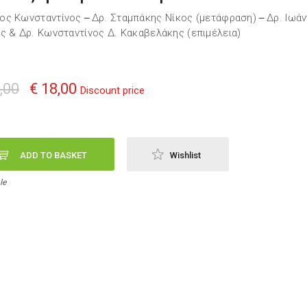
ος Κωνσταντίνος
Δρ. Σταμπάκης Νίκος (μετάφραση)
Δρ. Ιωά
—
—
ς & Δρ. Κωνσταντίνος Δ. Κακαβελάκης (επιμέλεια)
,00
€ 18,00
Discount price
ADD TO BASKET
Wishlist
le