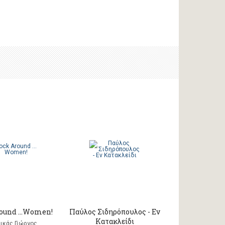
round …Women!
Παύλος Σιδηρόπουλος - Εν
Κατακλείδι
ικάς Γιώργος