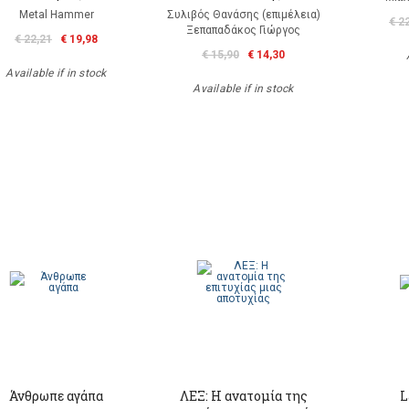
Metal Hammer
Συλιβός Θανάσης (επιμέλεια)
€ 2
Ξεπαπαδάκος Γιώργος
€ 22,21
€ 19,98
€ 15,90
€ 14,30
Available if in stock
Available if in stock
Άνθρωπε αγάπα
ΛΕΞ: Η ανατομία της
L