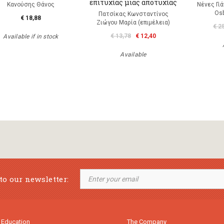
επιτυχίας μιας αποτυχίας
Κανούσης Θάνος
Νένες Γι
Os
Πατσίκας Κωνσταντίνος
€ 18,88
Ζιώγου Μαρία (επιμέλεια)
€ 2
€ 13,78
€ 12,40
Available if in stock
Available
to our newsletter:
 Education
The Company