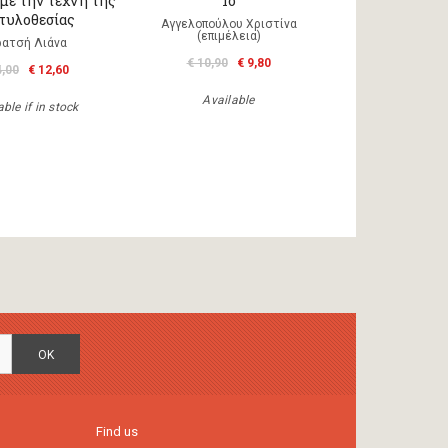
 με την τέχνη της
1ο
τυλοθεσίας
Αγγελοπούλου Χριστίνα
(επιμέλεια)
ρατσή Λιάνα
€ 10,90
€ 9,80
4,00
€ 12,60
Available
ble if in stock
OK
Find us