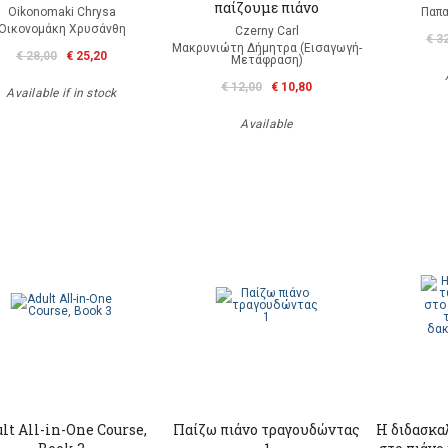
παίζουμε πιάνο
Oikonomaki Chrysa
Παπα
Οικονομάκη Χρυσάνθη
Czerny Carl
€ 3
Μακρυνιώτη Δήμητρα (Εισαγωγή-
€ 28,00
€ 25,20
Μετάφραση)
€ 12,00
€ 10,80
Available if in stock
Available
lt All-in-One Course,
Παίζω πιάνο τραγουδώντας
Η διδασκα