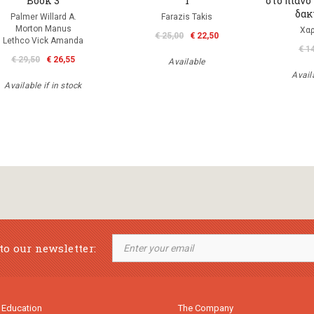
Book 3
1
στο πιάνο
δακ
Palmer Willard A.
Farazis Takis
Morton Manus
Χα
€ 25,00
€ 22,50
Lethco Vick Amanda
€ 1
€ 29,50
€ 26,55
Available
Availa
Available if in stock
to our newsletter:
 Education
The Company