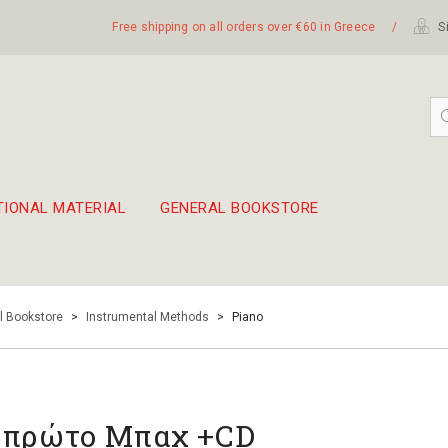
Free shipping on all orders over €60 in Greece
/
Si
TIONAL MATERIAL
GENERAL BOOKSTORE
embetika
 hand drum 45cm
l Bookstore
>
Instrumental Methods
>
Piano
 πρώτο Μπαχ +CD