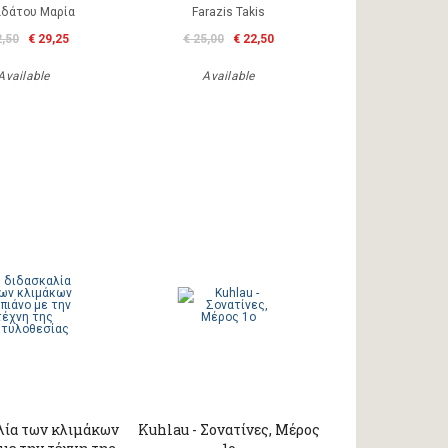
δάτου Μαρία
Farazis Takis
2,50
€ 29,25
€ 25,00
€ 22,50
Available
Available
λία των κλιμάκων
Kuhlau - Σονατίνες, Μέρος