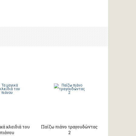
κά κλειδιά του
Παίζω πιάνο τραγουδώντας
πιάνου
2