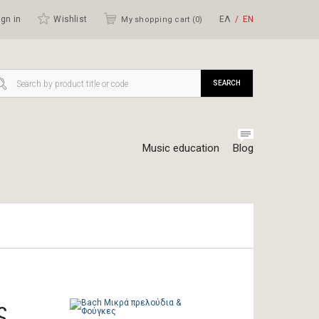
gn in
Wishlist
ΕΛ
ΕΝ
My shopping cart (
0
)
SEARCH
Music education
Blog
ς