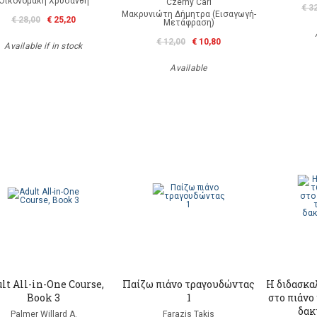
Οικονομάκη Χρυσάνθη
Czerny Carl
€ 3
Μακρυνιώτη Δήμητρα (Εισαγωγή-
€ 28,00
€ 25,20
Μετάφραση)
€ 12,00
€ 10,80
Available if in stock
Available
lt All-in-One Course,
Παίζω πιάνο τραγουδώντας
Η διδασκα
Book 3
1
στο πιάνο
δακ
Palmer Willard A.
Farazis Takis