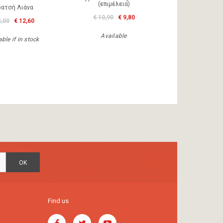
(επιμέλεια)
ρατσή Λιάνα
€ 10,90
€ 9,80
4,00
€ 12,60
Available
ble if in stock
OK
Find us