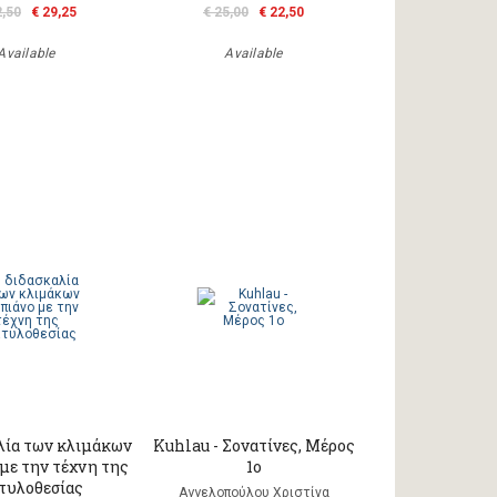
2,50
€ 29,25
€ 25,00
€ 22,50
Available
Available
λία των κλιμάκων
Kuhlau - Σονατίνες, Μέρος
 με την τέχνη της
1ο
τυλοθεσίας
Αγγελοπούλου Χριστίνα