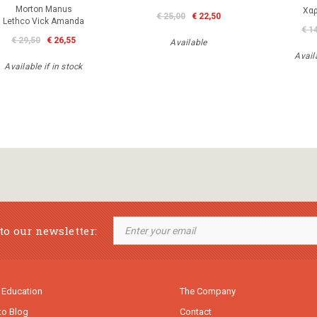
Morton Manus
Χα
€ 25,00
€ 22,50
Lethco Vick Amanda
€ 1
€ 29,50
€ 26,55
Available
Availa
Available if in stock
to our newsletter:
 Education
The Company
to Blog
Contact