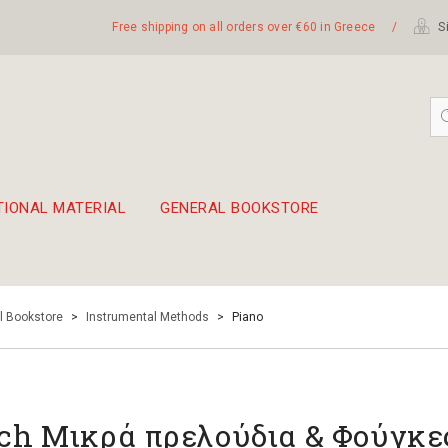
Free shipping on all orders over €60 in Greece
/
Si
TIONAL MATERIAL
GENERAL BOOKSTORE
embetika
 hand drum 45cm
l Bookstore
>
Instrumental Methods
>
Piano
ch Μικρά πρελούδια & Φούγκε