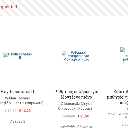
uggested
Haydn sonatas II
Ρυθμικές ασκήσεις για
Επιστο
Mοντέρνο πιάνο
μαθητές: 
Wellen Thomas
παί
ιοζίδου Ερατώ (επιμέλεια)
Oikonomaki Chrysa
Οικονομάκη Χρυσάνθη
C
€ 13,60
€ 12,20
Μακρυνιώτη
€ 28,00
€ 25,20
Μ
Available
€ 1
Available if in stock