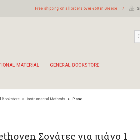
Free shipping on all orders over €60 in Greece
/
Si
TIONAL MATERIAL
GENERAL BOOKSTORE
embetika
 hand drum 45cm
l Bookstore
>
Instrumental Methods
>
Piano
ethoven Σονάτες για πιάνο 1