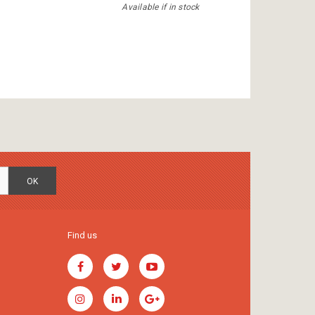
Available if in stock
OK
Find us