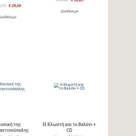
€ 36,50
€ 32,85
2,70
€ 29,40
Διαθέσιμο
Διαθέσιμο
υσική της
Η Κλωστή και το Βελόνι +
αντινούπολης
CD