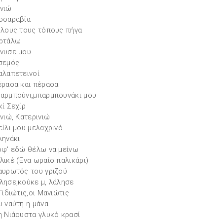
νιώ
σσαραβία
όλους τους τόπους πήγα
ρτάλω
νυσε μου
σεμός
αλαπετεινοί
έρασα και πέρασα
αρμπούνι,μπαρμπουνάκι μου
κί Σεχίρ
ινιώ, Κατερινιώ
είλι μου μελαχρινό
ληνάκι
οψ' εδώ θέλω να μείνω
λικέ (Ένα ωραίο παλικάρι)
αυρωτός του γριζού
λησε,κούκε μ, λάλησε
Γιδιώτις,οι Μανιώτις
υ ναύτη η μάνα
η Νιάουστα γλυκό κρασί