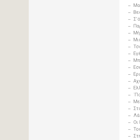
Μα
Βε
Σ'
Πα
Μή
Μι
Τσ
Εγ
Μπ
Εσ
Ερ
Αχ
Ελ
΄Π
Με
Στ
Λά
Οι 
Το
Στ