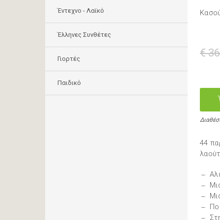
Έντεχνο - Λαϊκό
Κασού
Έλληνες Συνθέτες
€ 36
Γιορτές
Παιδικό
Διαθέσ
44 πα
λαούτ
Αλ
Μι
Μι
Πο
Στ