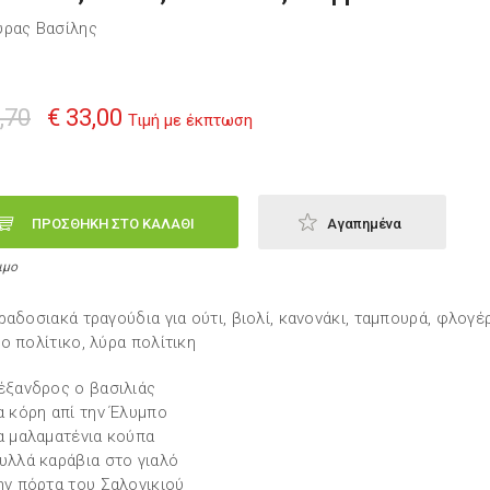
ρας Βασίλης
,70
€ 33,00
Τιμή με έκπτωση
ΠΡΟΣΘΗΚΗ ΣΤΟ ΚΑΛΑΘΙ
Αγαπημένα
ιμο
ραδοσιακά τραγούδια για ούτι, βιολί, κανονάκι, ταμπουρά, φλογέ
ο πολίτικο, λύρα πολίτικη
έξανδρος ο βασιλιάς
α κόρη απί την Έλυμπο
α μαλαματένια κούπα
υλλά καράβια στο γιαλό
ην πόρτα του Σαλονικιού