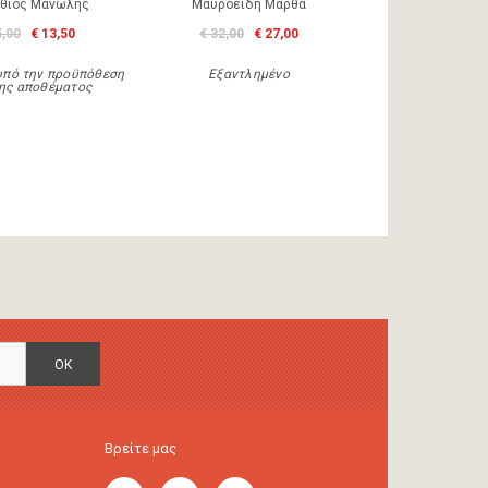
θιος Μανώλης
Μαυροειδή Μάρθα
5,00
€ 13,50
€ 32,00
€ 27,00
υπό την προϋπόθεση
Εξαντλημένο
ης αποθέματος
OK
Βρείτε μας