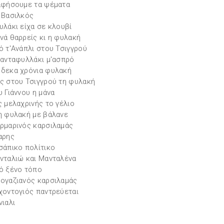
αφήσουμε τα ψέματα
 Βασιλκός
υλάκι είχα σε κλουβί
νά θαρρείς κι η φυλακή
ό τ'Ανάπλι στου Τσιγγρού
ιανταφυλλάκι μ'ασπρό
δεκα χρόνια φυλακή
ς στου Τσιγγρού τη φυλακή
υ Γιάννου η μάνα
ς μελαχρινής το γέλιο
η φυλακή με βάλανε
ρμαρινός καρσιλαμάς
αρης
σάπικο πολίτικο
νταλιώ και Μανταλένα
ό ξένο τόπο
ογαζιανός καρσιλαμάς
χοντογιός παντρεύεται
νιαλι