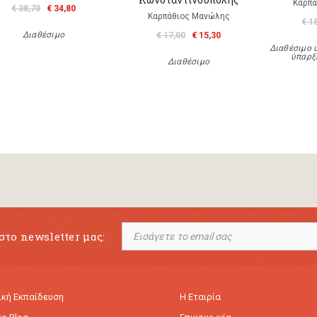
Καρπά
€ 38,70
€ 34,80
Καρπάθιος Μανώλης
€ 1
Διαθέσιμο
€ 17,00
€ 15,30
Διαθέσιμο 
ύπαρξ
Διαθέσιμο
στο newsletter μας:
κή Εκπαίδευση
Η Εταιρία