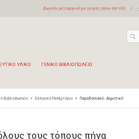
Δωρεάν μεταφορικά με αγορές πάνω από €60
/
ΕΥΤΙΚΟ ΥΛΙΚΟ
ΓΕΝΙΚΟ ΒΙΒΛΙΟΠΩΛΕΙΟ
 σετ Boomwhackers
πόλη της Λευκάδας
ό Βιβλιοπωλείο
>
Ελληνικό Ρεπερτόριο
>
Παραδοσιακό - Δημοτικό
 όλους τους τόπους πήγα