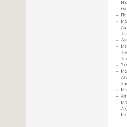
Ν'
Ου
Πο
Μα
Απ
Τρ
Δώ
Με
Το
Τη
Στ
Μα
Άτ
Χα
Μα
Απ
Μπ
Αρ
Κό