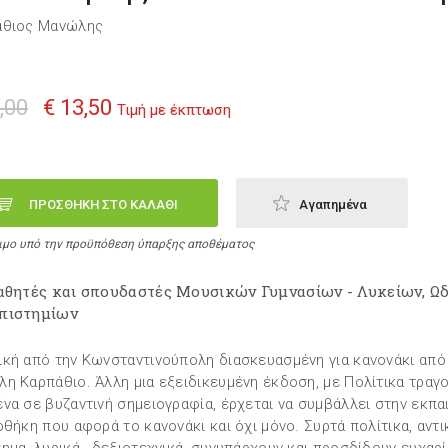
άθιος Μανώλης
,00
€ 13,50
Τιμή με έκπτωση
ΠΡΟΣΘΗΚΗ ΣΤΟ ΚΑΛΑΘΙ
Αγαπημένα
ιμο υπό την προϋπόθεση ύπαρξης αποθέματος
μαθητές και σπουδαστές Μουσικών Γυμνασίων - Λυκείων, Ωδ
πιστημίων
κή από την Κωνσταντινούπολη διασκευασμένη για κανονάκι από
η Καρπάθιο. Άλλη μια εξειδικευμένη έκδοση, με Πολίτικα τραγ
να σε βυζαντινή σημειογραφία, έρχεται να συμβάλλει στην εκπα
οθήκη που αφορά το κανονάκι και όχι μόνο. Συρτά πολίτικα, αντι