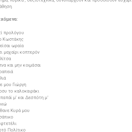
ημα, λυρικά , δεξιοτεχνικά, συνυπάρχουν και προσδίδουν ευχαρ
άθηση.
εχόμενα:
τί προλόγου
ρ Κωστάκης
 είσαι ωραία
 τι μαχαίρι κοπτερόν
λίτσα
πνα και μην κοιμάσαι
ραπειά
λιά
ιε μου Γιώργη
ρσυ το καλοκαιράκι
 παπάϊ μ' και Δεσπότη μ'
νιώ
θανε Κυρά μου
σάπικο
ιφτετέλι
ρτό Πολίτικο