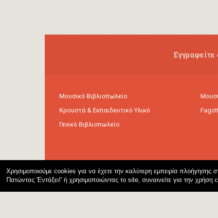
Εγγραφείτε 
Μουσικό Βιβλιοπωλείο
Μουσι
Κρουστά & Εκπαιδευτικό Υλικό
Fagot
Γενικό Βιβλιοπωλείο
Χρησιμοποιούμε cookies για να έχετε την καλύτερη εμπειρία πλοήγησης στ
Πατώντας 'Εντάξει!' ή χρησιμοποιώντας το site, συναινείτε για την χρήση 