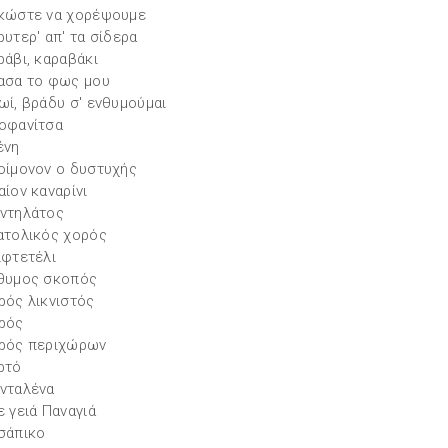
κώστε να χορέψουμε
ρυτερ' απ' τα σίδερα
ράβι, καραβάκι
ασα το φως μου
ωί, βράδυ σ' ενθυμούμαι
οφανίτσα
ένη
οίμονον ο δυστυχής
αίον καναρίνι
ντηλάτος
ατολικός χορός
ιφτετέλι
θυμος σκοπός
ρός λικνιστός
ρός
ρός περιχώρων
ρτό
νταλένα
ε γειά Παναγιά
σάπικο