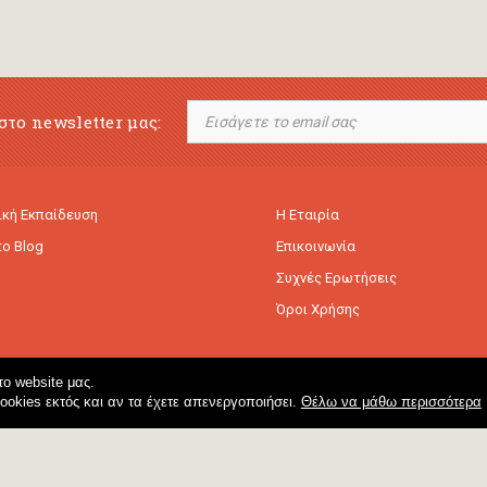
στο newsletter μας:
κή Εκπαίδευση
Η Εταιρία
to Blog
Επικοινωνία
Συχνές Ερωτήσεις
Όροι Χρήσης
ο website μας.
cookies εκτός και αν τα έχετε απενεργοποιήσει.
Θέλω να μάθω περισσότερα