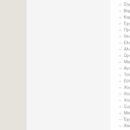
Ση
Βα
Κα
Έχ
Πρ
Θε
Ελ
Αλ
Ωρ
Μα
Αν
Τσ
Εύ
Χο
Χο
Χο
Συ
Μα
Έχ
Χα