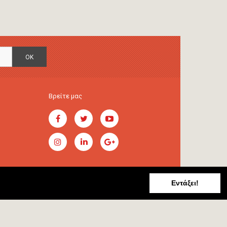
OK
Βρείτε μας
Εντάξει!
Handcrafted by
RADIAL