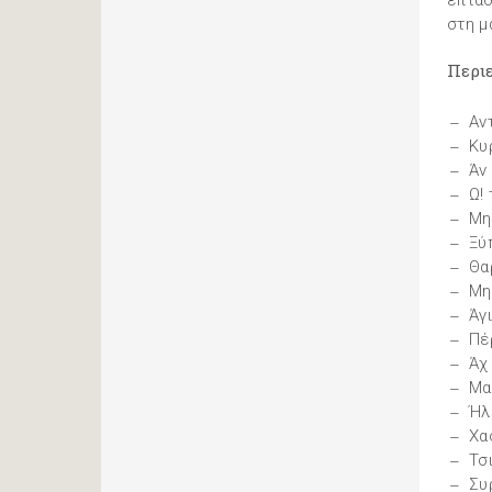
επτάσ
στη μ
Περι
Αν
Κυ
Άν
Ω!
Μη
Ξύ
Θα
Μη
Άγ
Πέ
Άχ
Μα
Ήλ
Χα
Τσ
Συ