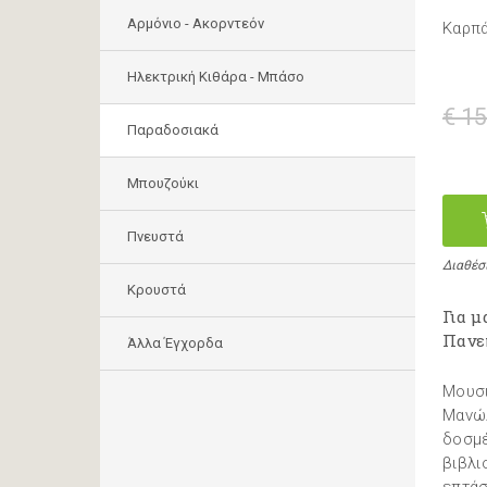
Αρμόνιο - Ακορντεόν
Καρπ
Ηλεκτρική Κιθάρα - Μπάσο
€ 15
Παραδοσιακά
Μπουζούκι
Πνευστά
Διαθέσ
Κρουστά
Για 
Πανε
Άλλα Έγχορδα
Μουσι
Μανώλ
δοσμέ
βιβλι