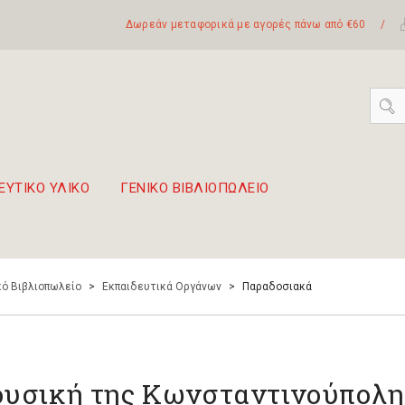
Δωρεάν μεταφορικά με αγορές πάνω από €60
/
ΕΥΤΙΚΟ ΥΛΙΚΟ
ΓΕΝΙΚΟ ΒΙΒΛΙΟΠΩΛΕΙΟ
 σετ Boomwhackers
πόλη της Λευκάδας
ό Βιβλιοπωλείο
>
Εκπαιδευτικά Οργάνων
>
Παραδοσιακά
υσική της Κωνσταντινούπολη