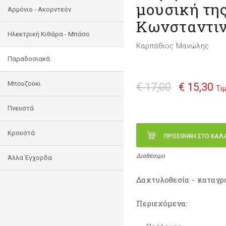
μουσική τη
Αρμόνιο - Ακορντεόν
Κωνσταντι
Ηλεκτρική Κιθάρα - Μπάσο
Καρπάθιος Μανώλης
Παραδοσιακά
Μπουζούκι
€ 17,00
€ 15,30
Τι
Πνευστά
Κρουστά
ΠΡΟΣΘΗΚΗ ΣΤΟ ΚΑΛ
Διαθέσιμο
Άλλα Έγχορδα
Δακτυλοθεσία - καταγρ
Περιεχόμενα: