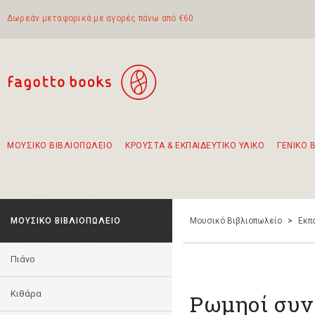
Δωρεάν μεταφορικά με αγορές πάνω από €60
ΜΟΥΣΙΚΟ ΒΙΒΛΙΟΠΩΛΕΙΟ
ΚΡΟΥΣΤΑ & ΕΚΠΑΙΔΕΥΤΙΚΟ ΥΛΙΚΟ
ΓΕΝΙΚΟ 
Προτάσεις - Σετ - Συνδυασμοί Βιβλίων
Πρωτότυποι Συνδυασμοί - Σετ δώρων για παιδιά
Για τα πρώτα μας βήματα στην κιθάρα
Το πιο διαδεδομένο σετ Boomwhackers
Περπατώντας στην παλιά πόλη της Λευκάδας
ΜΟΥΣΙΚΟ ΒΙΒΛΙΟΠΩΛΕΙΟ
Μουσικό Βιβλιοπωλείο
>
Εκπ
Πιάνο
Κιθάρα
Ρωμηοί συν