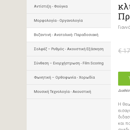
κλ
Αντίστιξη - Φούγκα
Πρ
Μορφολογία - Οργανολογία
Γιανν
Bυζαντινή - Ανατολική- Παραδοσιακή
Σολφέζ – Ρυθμός - Ακουστική Εξάσκηση
€ 17
Σύνθεση – Ενορχήστρωση - Film Scoring
Φωνητική – Ορθοφωνία - Χορωδία
Διαθέσ
Μουσική Τεχνολογία - Ακουστική
Η θεω
εισαγ
διδασ
και π
σχεδι