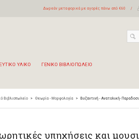
Δωρεάν μεταφορικά με αγορές πάνω από €60
/
ΕΥΤΙΚΟ ΥΛΙΚΟ
ΓΕΝΙΚΟ ΒΙΒΛΙΟΠΩΛΕΙΟ
 σετ Boomwhackers
πόλη της Λευκάδας
ό Βιβλιοπωλείο
>
Θεωρία - Μορφολογία
>
Bυζαντινή - Ανατολική- Παραδοσ
ωρητικές υπηχήσεις και μουσ