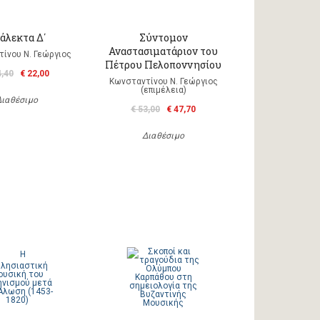
άλεκτα Δ΄
Σύντομον
Αναστασιματάριον του
ίνου Ν. Γεώργιος
Πέτρου Πελοποννησίου
4,40
€ 22,00
Κωνσταντίνου Ν. Γεώργιος
(επιμέλεια)
Διαθέσιμο
€ 53,00
€ 47,70
Διαθέσιμο