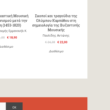
ιαστική Μουσική
Σκοποί και τραγούδια της
νισμού μετά την
Ολύμπου Καρπάθου στη
 (1453-1820)
σημειολογία της Βυζαντινής
Μουσικής
ουμής Εμμανουήλ Κ.
Παυλίδης Αντώνης
1,00
€ 18,90
€ 24,38
€ 22,00
Διαθέσιμο
Διαθέσιμο
OK