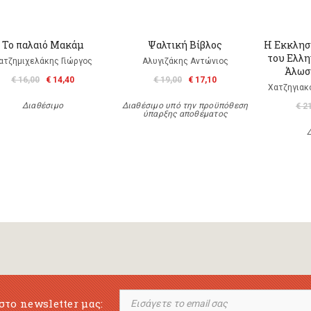
Το παλαιό Μακάμ
Ψαλτική Βίβλος
Η Εκκλησ
του Ελλη
ατζημιχελάκης Γιώργος
Αλυγιζάκης Αντώνιος
Άλωση
€ 16,00
€ 14,40
€ 19,00
€ 17,10
Χατζηγιακ
Διαθέσιμο
Διαθέσιμο υπό την προϋπόθεση
€ 2
ύπαρξης αποθέματος
στο newsletter μας: