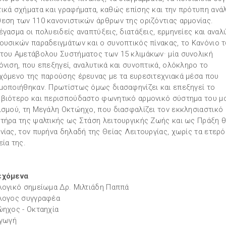
ικά σχήματα και γραφήματα, καθώς επίσης και την πρότυπη ανά
εση των 110 κανονιστικών άρθρων της οριζόντιας αρμονίας.
έγασμα οι πολυειδείς αναπτύξεις, διατάξεις, ερμηνείες και αναλ
ουσικών παραδειγμάτων και ο συνοπτικός πίνακας, το Κανόνιο 
του Αμετάβολου Συστήματος των 15 κλιμάκων· μία συνολική
όνιση, που επεξηγεί, αναλυτικά και συνοπτικά, ολόκληρο το
χόμενο της παρούσης έρευνας με τα ευρεσιτεχνιακά μέσα που
μοποιήθηκαν. Πρωτίστως όμως διασαφηνίζει και επεξηγεί το
βιότερο και περισπούδαστο φωνητικό αρμονικό σύστημα του μ
ισμού, τη Μεγάλη Οκτώηχο, που διασφαλίζει τον εκκλησιαστικό
τήρα της ψαλτικής ως Στάση λειτουργικής Ζωής και ως Πράξη θ
νίας, τον πυρήνα δηλαδή της Θείας Λειτουργίας, χωρίς τα ετερ
εία της.
εχόμενα
λογικό σημείωμα Δρ. Μιλτιάδη Παππά
λογος συγγραφέα
ώηχος - Οκταηχία
αγωγή