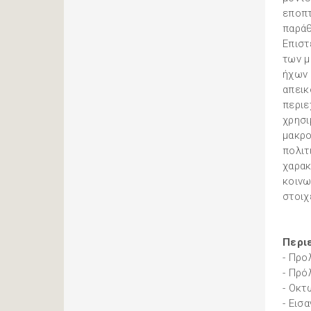
εποπτ
παράθ
Επιστ
των μ
ήχων 
απεικ
περιε
χρησι
μακρο
πολιτ
χαρακ
κοινω
στοιχ
Περι
- Προ
- Πρό
- Οκτ
- Εισ