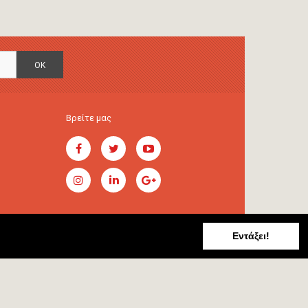
OK
Βρείτε μας
Εντάξει!
Handcrafted by
RADIAL