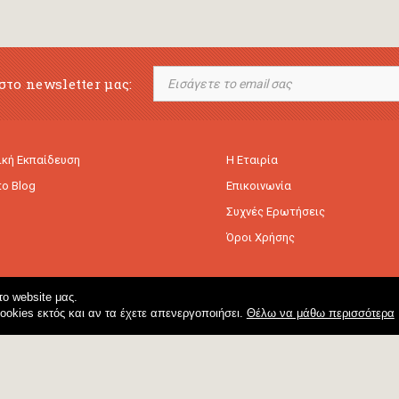
στο newsletter μας:
κή Εκπαίδευση
Η Εταιρία
to Blog
Επικοινωνία
Συχνές Ερωτήσεις
Όροι Χρήσης
ο website μας.
cookies εκτός και αν τα έχετε απενεργοποιήσει.
Θέλω να μάθω περισσότερα