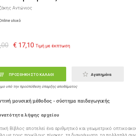
ζάκης Αντώνιος
Online υλικό
,00
€ 17,10
Τιμή με έκπτωση
ΠΡΟΣΘΗΚΗ ΣΤΟ ΚΑΛΑΘΙ
Αγαπημένα
ιμο υπό την προϋπόθεση ύπαρξης αποθέματος
ντινή μουσική μέθοδος - σύστημα παιδαγωγικής
υνατότητα λήψης αρχείου
τική Βίβλος αποτελεί ένα αριθμητικό και γεωμετρικό οπτικοακ
λο με τους ποικίλους πίνακες, τα διαγράμματα, τα πολλαπλά συγ