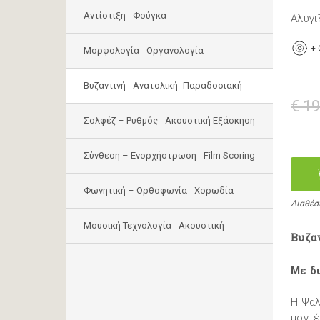
Αντίστιξη - Φούγκα
Αλυγι
+
Μορφολογία - Οργανολογία
Bυζαντινή - Ανατολική- Παραδοσιακή
€ 19
Σολφέζ – Ρυθμός - Ακουστική Εξάσκηση
Σύνθεση – Ενορχήστρωση - Film Scoring
Φωνητική – Ορθοφωνία - Χορωδία
Διαθέσ
Μουσική Τεχνολογία - Ακουστική
Βυζα
Με δ
Η Ψαλ
μοντέ