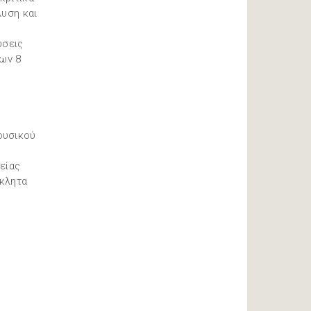
λυση και
ύσεις
των 8
ουσικού
είας
όκλητα