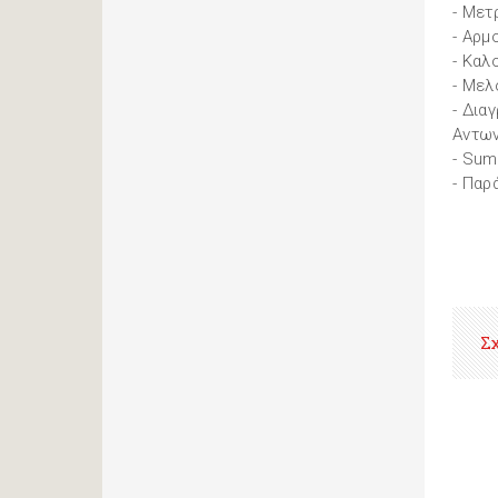
- Μετ
- Αρμ
- Καλ
- Μελ
- Δια
Αντων
- Su
- Παρ
Σ