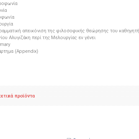
ροφωνία
ονία
οφωνία
ουργία
γραμματική απεικόνιση της φιλοσοφικής θεώρησης του καθηγητ
ίου Αλυγιζάκη περί της Μελουργίας εν γένει
mmary
άρτημα (Appendix)
χετικά προϊόντα