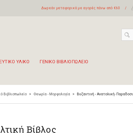
Δωρεάν μεταφορικά με αγορές πάνω από €60
/
ΕΥΤΙΚΟ ΥΛΙΚΟ
ΓΕΝΙΚΟ ΒΙΒΛΙΟΠΩΛΕΙΟ
 σετ Boomwhackers
πόλη της Λευκάδας
ό Βιβλιοπωλείο
>
Θεωρία - Μορφολογία
>
Bυζαντινή - Ανατολική- Παραδοσ
λτική Βίβλος