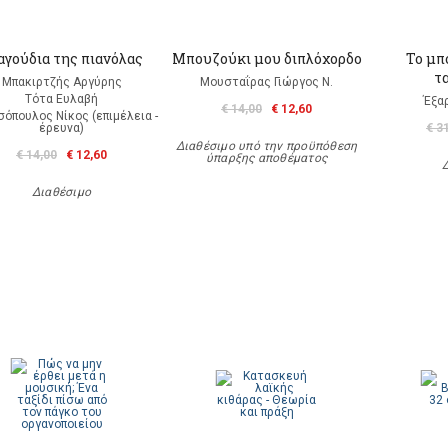
αγούδια της πιανόλας
Μπουζούκι μου διπλόχορδο
Το μπ
τ
Μπακιρτζής Αργύρης
Μουσταΐρας Γιώργος Ν.
Τότα Ευλαβή
Έξα
€ 14,00
€ 12,60
σόπουλος Νίκος (επιμέλεια -
έρευνα)
€ 3
Διαθέσιμο υπό την προϋπόθεση
€ 14,00
€ 12,60
ύπαρξης αποθέματος
Διαθέσιμο