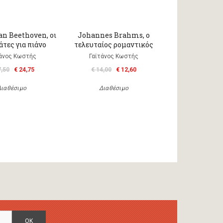
an Beethoven, oι
Johannes Brahms, o
άτες για πιάνο
τελευταίος ρομαντικός
τάνος Κωστής
Γαϊτάνος Κωστής
7,50
€ 24,75
€ 14,00
€ 12,60
Διαθέσιμο
Διαθέσιμο
OK