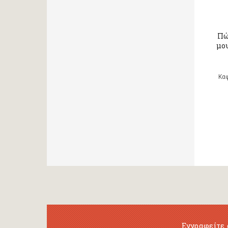
Πώ
μου
Κα
Εγγραφείτε 