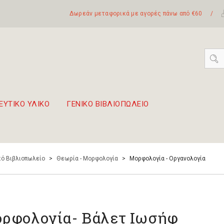
Δωρεάν μεταφορικά με αγορές πάνω από €60
/
ΕΥΤΙΚΟ ΥΛΙΚΟ
ΓΕΝΙΚΟ ΒΙΒΛΙΟΠΩΛΕΙΟ
 σετ Boomwhackers
πόλη της Λευκάδας
ό Βιβλιοπωλείο
>
Θεωρία - Μορφολογία
>
Μορφολογία - Οργανολογία
ρφολογία- Βάλετ Ιωσήφ