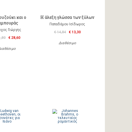
ουζούκι και ο
Η άλεξη γλώσσα των ξύλων
αμπουράς
Παπαδάμου Ισίδωρος
ρχος Γιώργης
€ 14,84
€ 13,30
1,80
€ 28,60
Διαθέσιμο
Διαθέσιμο