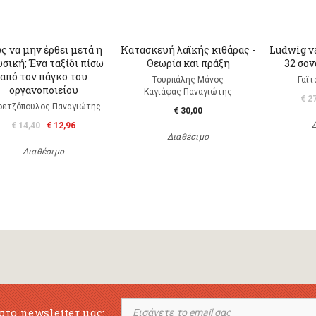
ς να μην έρθει μετά η
Κατασκευή λαϊκής κιθάρας -
Ludwig v
σική; Ένα ταξίδι πίσω
Θεωρία και πράξη
32 σον
από τον πάγκο του
Τουρπάλης Μάνος
Γαϊ
οργανοποιείου
Καγιάφας Παναγιώτης
€ 2
φετζόπουλος Παναγιώτης
€ 30,00
€ 14,40
€ 12,96
Διαθέσιμο
Διαθέσιμο
στο newsletter μας: