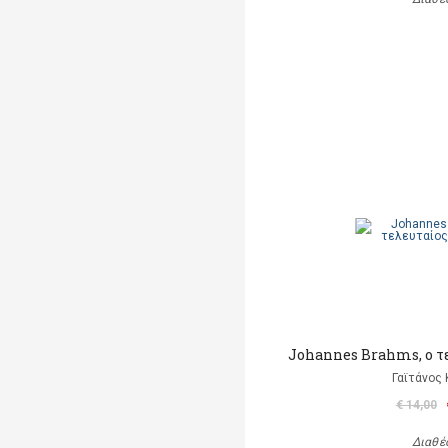
Johannes Brahms, o τ
Γαϊτάνος
€ 14,00
Διαθέ