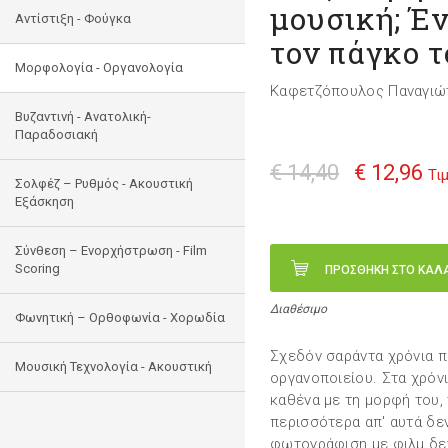
μουσική; Έν
Αντίστιξη - Φούγκα
τον πάγκο τ
Μορφολογία - Οργανολογία
Καφετζόπουλος Παναγιώ
Bυζαντινή - Ανατολική-
Παραδοσιακή
€ 14,40
€ 12,96
Τι
Σολφέζ – Ρυθμός - Ακουστική
Εξάσκηση
Σύνθεση – Ενορχήστρωση - Film
Scoring
ΠΡΟΣΘΗΚΗ ΣΤΟ ΚΑΛ
Διαθέσιμο
Φωνητική – Ορθοφωνία - Χορωδία
Σχεδόν σαράντα χρόνια π
Μουσική Τεχνολογία - Ακουστική
οργανοποιείου. Στα χρόν
καθένα με τη μορφή του, 
περισσότερα απ' αυτά δε
φωτογράφιση με φιλμ δεν