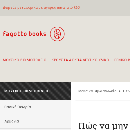
Δωρεάν μεταφορικά με αγορές πάνω από €60
ΜΟΥΣΙΚΟ ΒΙΒΛΙΟΠΩΛΕΙΟ
ΚΡΟΥΣΤΑ & ΕΚΠΑΙΔΕΥΤΙΚΟ ΥΛΙΚΟ
ΓΕΝΙΚΟ 
Προτάσεις - Σετ - Συνδυασμοί Βιβλίων
Πρωτότυποι Συνδυασμοί - Σετ δώρων για παιδιά
Για τα πρώτα μας βήματα στην κιθάρα
Το πιο διαδεδομένο σετ Boomwhackers
Περπατώντας στην παλιά πόλη της Λευκάδας
ΜΟΥΣΙΚΟ ΒΙΒΛΙΟΠΩΛΕΙΟ
Μουσικό Βιβλιοπωλείο
>
Θεω
Βασική Θεωρία
Αρμονία
Πώς να μην 