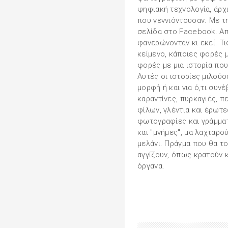
ψηφιακή τεχνολογία, άρχ
που γεννιόντουσαν. Με τη
σελίδα στο Facebook. Απ
φανερώνονταν κι εκεί. Τ
κείμενο, κάποιες φορές μ
φορές με μια ιστορία πο
Αυτές οι ιστορίες μιλούσα
μορφή ή και για ό,τι συν
καραντίνες, πυρκαγιές, π
φίλων, γλέντια και έρωτε
φωτογραφίες και γράμματ
και "μνήμες", μα λαχταρο
μελάνι. Πράγμα που θα το
αγγίζουν, όπως κρατούν κ
όργανα.