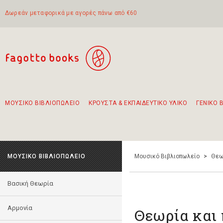
Δωρεάν μεταφορικά με αγορές πάνω από €60
ΜΟΥΣΙΚΟ ΒΙΒΛΙΟΠΩΛΕΙΟ
ΚΡΟΥΣΤΑ & ΕΚΠΑΙΔΕΥΤΙΚΟ ΥΛΙΚΟ
ΓΕΝΙΚΟ 
Προτάσεις - Σετ - Συνδυασμοί Βιβλίων
Πρωτότυποι Συνδυασμοί - Σετ δώρων για παιδιά
Για τα πρώτα μας βήματα στην κιθάρα
Το πιο διαδεδομένο σετ Boomwhackers
Περπατώντας στην παλιά πόλη της Λευκάδας
ΜΟΥΣΙΚΟ ΒΙΒΛΙΟΠΩΛΕΙΟ
Μουσικό Βιβλιοπωλείο
>
Θεω
Βασική Θεωρία
Αρμονία
Θεωρία και 