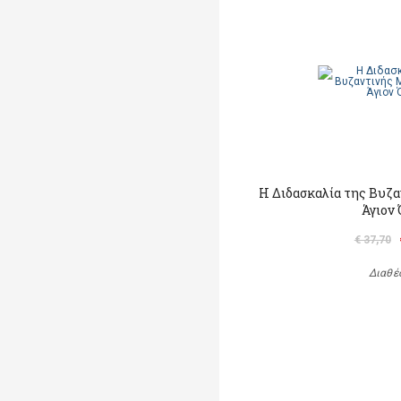
Η Διδασκαλία της Βυζ
Άγιον
€ 37,70
Διαθέ