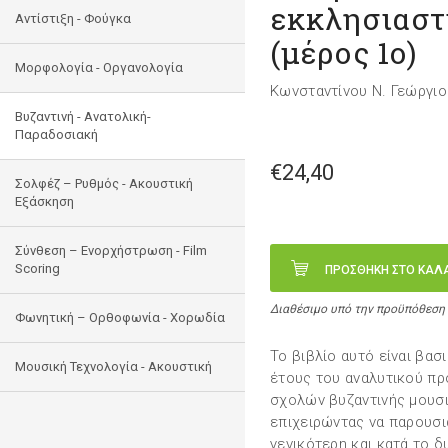
εκκλησιαστ
Αντίστιξη - Φούγκα
(μέρος 1ο)
Μορφολογία - Οργανολογία
Κωνσταντίνου Ν. Γεώργιο
Bυζαντινή - Ανατολική-
Παραδοσιακή
€24,40
Σολφέζ – Ρυθμός - Ακουστική
Εξάσκηση
Σύνθεση – Ενορχήστρωση - Film
Scoring
ΠΡΟΣΘΗΚΗ ΣΤΟ ΚΑΛ
Διαθέσιμο υπό την προϋπόθεση
Φωνητική – Ορθοφωνία - Χορωδία
Το βιβλίο αυτό είναι βα
Μουσική Τεχνολογία - Ακουστική
έτους του αναλυτικού π
σχολών βυζαντινής μουσι
επιχειρώντας να παρουσι
γενικότερη και κατά το 