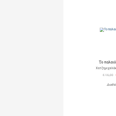
Το παλαι
Χατζημιχελάκ
€ 16,00
Διαθέ