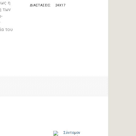
πως η
ΔΙΑΣΤΑΣΕΙΣ
24X17
η των
ο-
ν
ία του