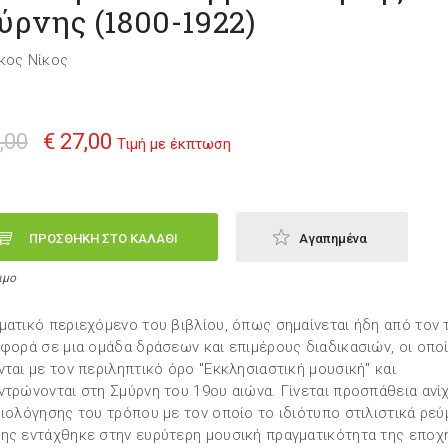
ύρνης (1800-1922)
κος Νίκος
,00
€ 27,00
Τιμή με έκπτωση
ΠΡΟΣΘΗΚΗ ΣΤΟ ΚΑΛΑΘΙ
Αγαπημένα
ιμο
ματικό περιεχόμενο του βιβλίου, όπως σημαίνεται ήδη από τον 
αφορά σε μια ομάδα δράσεων και επιμέρους διαδικασιών, οι οπο
νται με τον περιληπτικό όρο "Εκκλησιαστική μουσική" και
ντρώνονται στη Σμύρνη του 19ου αιώνα. Γίνεται προσπάθεια ανί
ξιολόγησης του τρόπου με τον οποίο το ιδιότυπο στιλιστικά ρεύ
ης εντάχθηκε στην ευρύτερη μουσική πραγματικότητα της εποχ