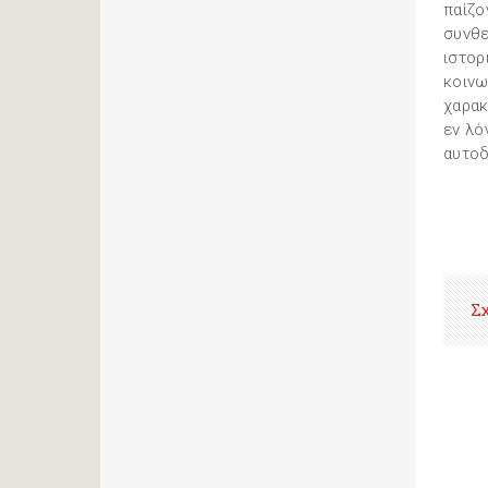
παίζο
συνθε
ιστορ
κοινω
χαρακ
εν λό
αυτοδ
Σ