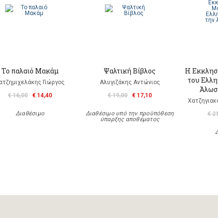
Το παλαιό Μακάμ
Ψαλτική Βίβλος
Η Εκκλησ
του Ελλη
ατζημιχελάκης Γιώργος
Αλυγιζάκης Αντώνιος
Άλωση
€ 16,00
€ 14,40
€ 19,00
€ 17,10
Χατζηγιακ
Διαθέσιμο
Διαθέσιμο υπό την προϋπόθεση
€ 2
ύπαρξης αποθέματος