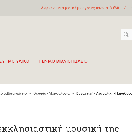
Δωρεάν μεταφορικά με αγορές πάνω από €60
/
ΕΥΤΙΚΟ ΥΛΙΚΟ
ΓΕΝΙΚΟ ΒΙΒΛΙΟΠΩΛΕΙΟ
 σετ Boomwhackers
πόλη της Λευκάδας
ό Βιβλιοπωλείο
>
Θεωρία - Μορφολογία
>
Bυζαντινή - Ανατολική- Παραδοσ
εκκλησιαστική μουσική της