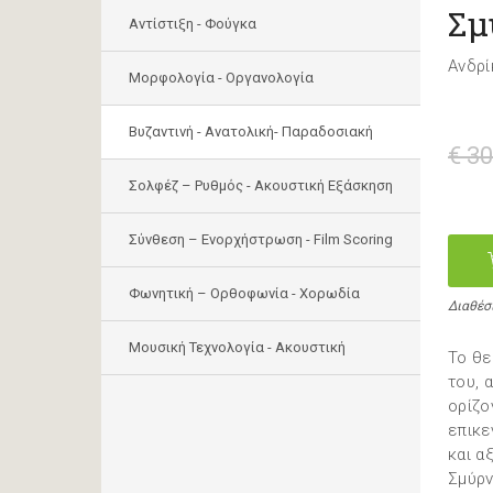
Σμ
Αντίστιξη - Φούγκα
Ανδρί
Μορφολογία - Οργανολογία
Bυζαντινή - Ανατολική- Παραδοσιακή
€ 30
Σολφέζ – Ρυθμός - Ακουστική Εξάσκηση
Σύνθεση – Ενορχήστρωση - Film Scoring
Φωνητική – Ορθοφωνία - Χορωδία
Διαθέσ
Μουσική Τεχνολογία - Ακουστική
Το θε
του, 
ορίζο
επικε
και α
Σμύρν