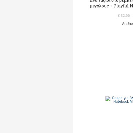
Ένα ταξίδι στο ρεμπέ
μεγάλους + Playful 
€ 32,00
Διαθέ