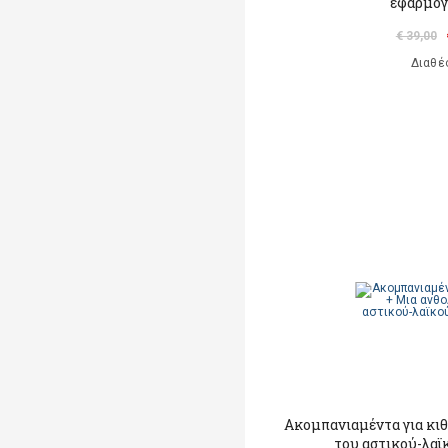
εφαρμογ
€ 39,00
Διαθέ
Ακομπανιαμέντα για κι
του αστικού-λαϊ