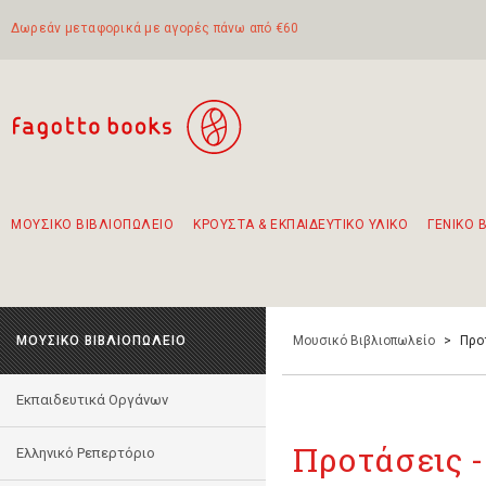
Δωρεάν μεταφορικά με αγορές πάνω από €60
ΜΟΥΣΙΚΟ ΒΙΒΛΙΟΠΩΛΕΙΟ
ΚΡΟΥΣΤΑ & ΕΚΠΑΙΔΕΥΤΙΚΟ ΥΛΙΚΟ
ΓΕΝΙΚΟ 
Προτάσεις - Σετ - Συνδυασμοί Βιβλίων
Πρωτότυποι Συνδυασμοί - Σετ δώρων για παιδιά
Για τα πρώτα μας βήματα στην κιθάρα
Το πιο διαδεδομένο σετ Boomwhackers
Περπατώντας στην παλιά πόλη της Λευκάδας
ΜΟΥΣΙΚΟ ΒΙΒΛΙΟΠΩΛΕΙΟ
Μουσικό Βιβλιοπωλείο
>
Προ
Εκπαιδευτικά Οργάνων
Προτάσεις -
Ελληνικό Ρεπερτόριο