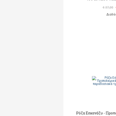
€ 37,00
Διαθέ
Ρόζα Εσκενάζυ - Προπ