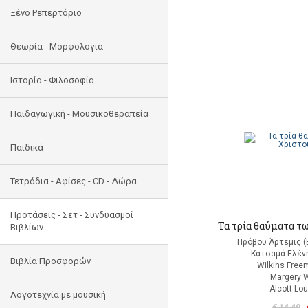
Ξένο Ρεπερτόριο
Θεωρία - Μορφολογία
Ιστορία - Φιλοσοφία
Παιδαγωγική - Μουσικοθεραπεία
Παιδικά
Τετράδια - Αφίσες - CD - Δώρα
Προτάσεις - Σετ - Συνδυασμοί
Τα τρία θαύματα τ
Βιβλίων
Πρόβου Άρτεμις (
Κατσαμά Ελένη
Βιβλία Προσφορών
Wilkins Free
Margery W
Alcott Lo
Λογοτεχνία με μουσική
€ 14,40