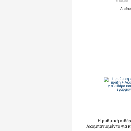
€ 60,00
Διαθέ
Η ρυθμική κιθάρ
Ακομπανιαμέντα για κ