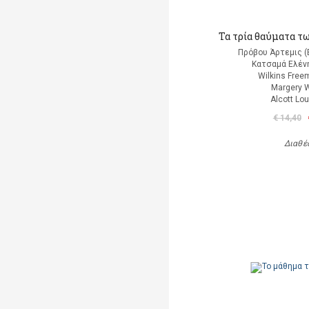
Τα τρία θαύματα τ
Πρόβου Άρτεμις (
Κατσαμά Ελένη
Wilkins Free
Margery W
Alcott Lo
€ 14,40
Διαθέ