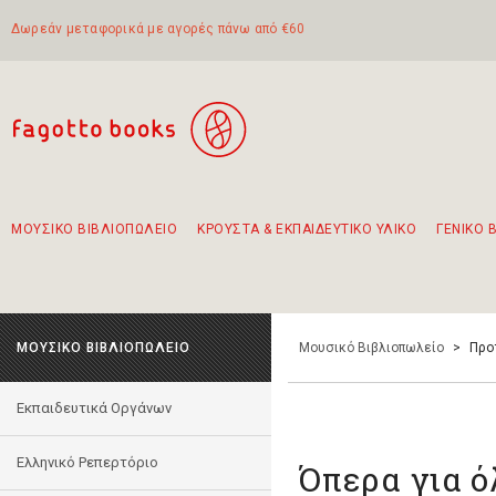
Δωρεάν μεταφορικά με αγορές πάνω από €60
ΜΟΥΣΙΚΟ ΒΙΒΛΙΟΠΩΛΕΙΟ
ΚΡΟΥΣΤΑ & ΕΚΠΑΙΔΕΥΤΙΚΟ ΥΛΙΚΟ
ΓΕΝΙΚΟ 
Προτάσεις - Σετ - Συνδυασμοί Βιβλίων
Πρωτότυποι Συνδυασμοί - Σετ δώρων για παιδιά
Για τα πρώτα μας βήματα στην κιθάρα
Το πιο διαδεδομένο σετ Boomwhackers
Περπατώντας στην παλιά πόλη της Λευκάδας
ΜΟΥΣΙΚΟ ΒΙΒΛΙΟΠΩΛΕΙΟ
Μουσικό Βιβλιοπωλείο
>
Προ
Εκπαιδευτικά Οργάνων
Ελληνικό Ρεπερτόριο
Όπερα για ό