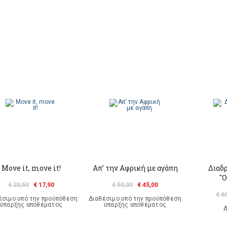
Move it, move it!
Απ’ την Αφρική με αγάπη
Διαδ
"
€ 20,50
€ 17,90
€ 50,00
€ 45,00
€ 6
έσιμο υπό την προϋπόθεση
Διαθέσιμο υπό την προϋπόθεση
ύπαρξης αποθέματος
ύπαρξης αποθέματος
Δ