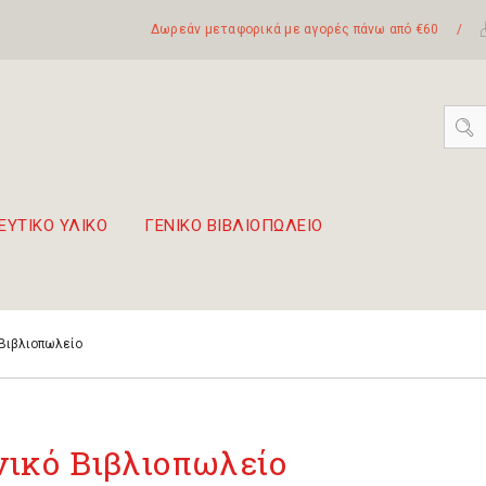
Δωρεάν μεταφορικά με αγορές πάνω από €60
/
ΕΥΤΙΚΟ ΥΛΙΚΟ
ΓΕΝΙΚΟ ΒΙΒΛΙΟΠΩΛΕΙΟ
 σετ Boomwhackers
πόλη της Λευκάδας
 Βιβλιοπωλείο
νικό Βιβλιοπωλείο