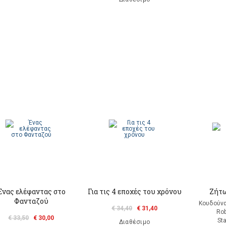
Ένας ελέφαντας στο
Για τις 4 εποχές του χρόνου
Ζήτω
Φανταζού
Κουδούνα
€ 34,40
€ 31,40
Rob
€ 33,50
€ 30,00
St
Διαθέσιμο