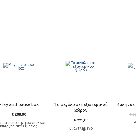
Play and pause box
Το μεγάλο σετ εξωτερικού
Καληνύχτ
χώρου
€ 208,00
€ 2
€ 225,00
έσιμο υπό την προϋπόθεση
Δ
ύπαρξης αποθέματος
Εξαντλημένο