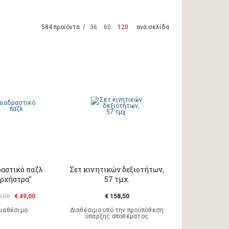
584 προϊόντα /
36
60
120
ανά σελίδα
ραστικό παζλ
Σετ κινητικών δεξιοτήτων,
Ορχήστρα"
57 τμχ.
0,00
€ 49,00
€ 158,50
ιαθέσιμο
Διαθέσιμο υπό την προϋπόθεση
ύπαρξης αποθέματος