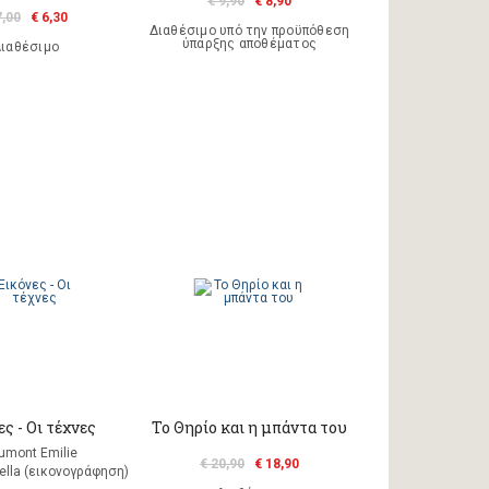
€ 9,90
€ 8,90
7,00
€ 6,30
Διαθέσιμο υπό την προϋπόθεση
ύπαρξης αποθέματος
ιαθέσιμο
ς - Οι τέχνες
Το Θηρίο και η μπάντα του
umont Emilie
€ 20,90
€ 18,90
ella (εικονογράφηση)