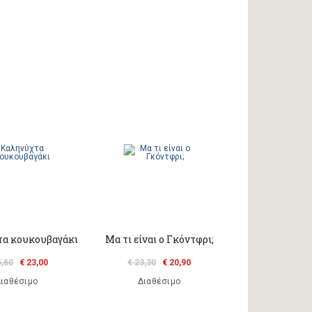
α κουκουβαγάκι
Μα τι είναι ο Γκόντφρι;
5,60
€ 23,00
€ 23,30
€ 20,90
ιαθέσιμο
Διαθέσιμο