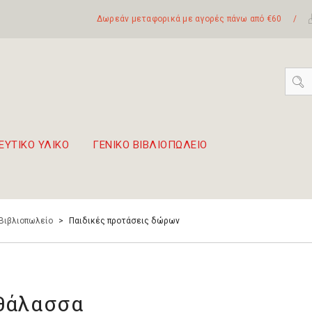
Δωρεάν μεταφορικά με αγορές πάνω από €60
/
ΕΥΤΙΚΟ ΥΛΙΚΟ
ΓΕΝΙΚΟ ΒΙΒΛΙΟΠΩΛΕΙΟ
 σετ Boomwhackers
πόλη της Λευκάδας
 Βιβλιοπωλείο
>
Παιδικές προτάσεις δώρων
θάλασσα