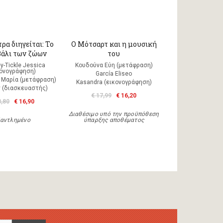
ρα διηγείται: Το
Ο Μότσαρτ και η μουσική
άλι των ζώων
του
y-Tickle Jessica
Κουδούνα Εύη (μετάφραση)
κονογράφηση)
García Eliseo
 Μαρία (μετάφραση)
Kasandra (εικονογράφηση)
ty (διασκευαστής)
€ 17,99
€ 16,20
8,80
€ 16,90
Διαθέσιμο υπό την προϋπόθεση
αντλημένο
ύπαρξης αποθέματος