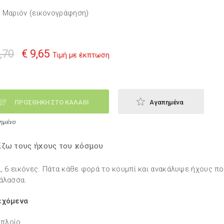
 Μαριόν (εικονογράφηση)
,70
€ 9,65
Τιμή με έκπτωση
ΠΡΟΣΘΗΚΗ ΣΤΟ ΚΑΛΑΘΙ
Αγαπημένα
ημένο
ίζω τους ήχους του κόσμου
ι, 6 εικόνες. Πάτα κάθε φορά το κουμπί και ανακάλυψε ήχους π
άλασσα.
εχόμενα
 πλοίο