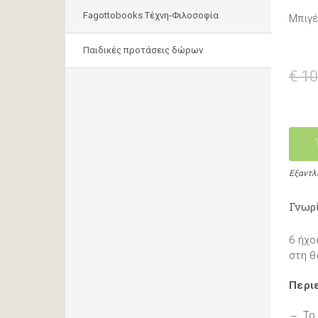
Fagottobooks Τέχνη-Φιλοσοφία
Μπιγέ
Παιδικές προτάσεις δώρων
€ 10
Εξαντλ
Γνωρ
6 ήχο
στη θ
Περι
Το