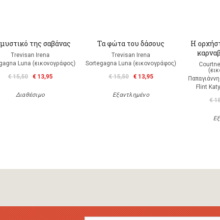
 μυστικό της σαβάνας
Τα φώτα του δάσους
Η ορχήστ
καρναβ
Trevisan Irena
Trevisan Irena
gagna Luna (εικονογράφος)
Sortegagna Luna (εικονογράφος)
Courtne
(ει
€ 15,50
€ 13,95
€ 15,50
€ 13,95
Παπαγιάννη
Flint Ka
Διαθέσιμο
Εξαντλημένο
€ 1
Εξ