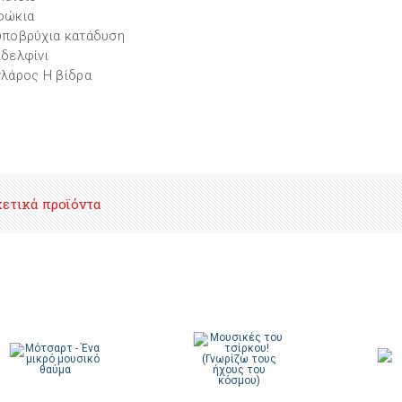
φώκια
υποβρύχια κατάδυση
 δελφίνι
γλάρος Η βίδρα
χετικά προϊόντα