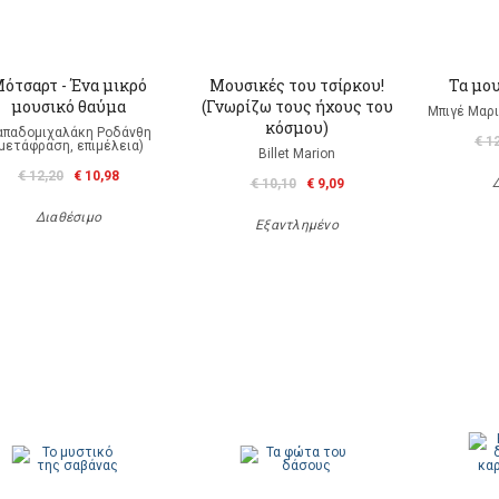
ότσαρτ - Ένα μικρό
Μουσικές του τσίρκου!
Τα μου
μουσικό θαύμα
(Γνωρίζω τους ήχους του
Μπιγέ Μαρι
κόσμου)
απαδομιχαλάκη Ροδάνθη
€ 1
(μετάφραση, επιμέλεια)
Billet Marion
€ 12,20
€ 10,98
€ 10,10
€ 9,09
Διαθέσιμο
Εξαντλημένο