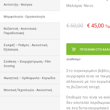
Αντίστιξη - Φούγκα
Μαλιάρας Νίκος
Μορφολογία - Οργανολογία
€ 50,00
€ 45,00
Τι
Bυζαντινή - Ανατολική-
Παραδοσιακή
Σολφέζ – Ρυθμός - Ακουστική
Εξάσκηση
ΠΡΟΣΘΗΚΗ ΣΤΟ ΚΑΛ
Διαθέσιμο
Σύνθεση – Ενορχήστρωση - Film
Scoring
Στο συγκεκριμένο βιβλί
συγγραφέα είναι να τεκμ
Φωνητική – Ορθοφωνία - Χορωδία
ελληνικού με τον ευρωπα
τη βυζαντινή εποχή.
Μουσική Τεχνολογία - Ακουστική
Επιθυμία του είναι να ανα
δεν αποτελεί περιθωρια
σε ένα δυτικοευρωπαϊκό 