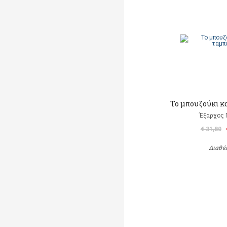
Το μπουζούκι κ
Έξαρχος 
€ 31,80
Διαθέ