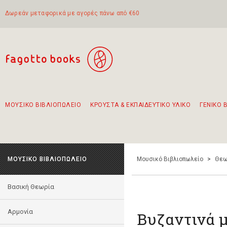
Δωρεάν μεταφορικά με αγορές πάνω από €60
ΜΟΥΣΙΚΟ ΒΙΒΛΙΟΠΩΛΕΙΟ
ΚΡΟΥΣΤΑ & ΕΚΠΑΙΔΕΥΤΙΚΟ ΥΛΙΚΟ
ΓΕΝΙΚΟ 
Προτάσεις - Σετ - Συνδυασμοί Βιβλίων
Πρωτότυποι Συνδυασμοί - Σετ δώρων για παιδιά
Για τα πρώτα μας βήματα στην κιθάρα
Το πιο διαδεδομένο σετ Boomwhackers
Περπατώντας στην παλιά πόλη της Λευκάδας
ΜΟΥΣΙΚΟ ΒΙΒΛΙΟΠΩΛΕΙΟ
Μουσικό Βιβλιοπωλείο
>
Θεω
Βασική Θεωρία
Αρμονία
Βυζαντινά 