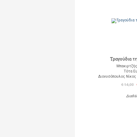
Τραγούδια τ
Μπακιρτζής
Τότα Ε
Διονυσόπουλος Νίκος (
€ 14,00
Διαθέ