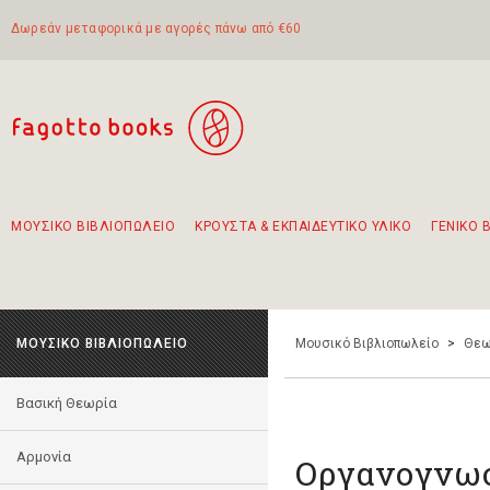
Δωρεάν μεταφορικά με αγορές πάνω από €60
ΜΟΥΣΙΚΟ ΒΙΒΛΙΟΠΩΛΕΙΟ
ΚΡΟΥΣΤΑ & ΕΚΠΑΙΔΕΥΤΙΚΟ ΥΛΙΚΟ
ΓΕΝΙΚΟ 
Προτάσεις - Σετ - Συνδυασμοί Βιβλίων
Πρωτότυποι Συνδυασμοί - Σετ δώρων για παιδιά
Για τα πρώτα μας βήματα στην κιθάρα
Το πιο διαδεδομένο σετ Boomwhackers
Περπατώντας στην παλιά πόλη της Λευκάδας
ΜΟΥΣΙΚΟ ΒΙΒΛΙΟΠΩΛΕΙΟ
Μουσικό Βιβλιοπωλείο
>
Θεω
Βασική Θεωρία
Αρμονία
Οργανογνω