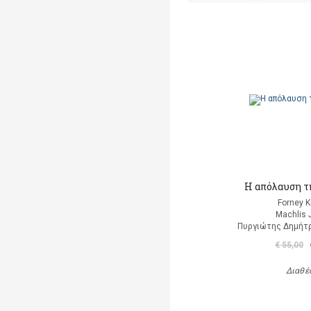
Η απόλαυση τ
Forney K
Machlis 
Πυργιώτης Δημήτρ
€ 55,00
Διαθέ