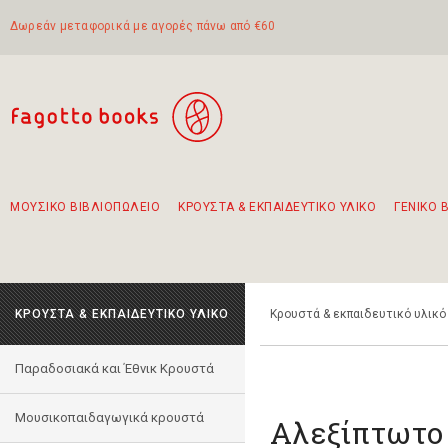
Δωρεάν μεταφορικά με αγορές πάνω από €60
ΜΟΥΣΙΚΟ ΒΙΒΛΙΟΠΩΛΕΙΟ
ΚΡΟΥΣΤΑ & ΕΚΠΑΙΔΕΥΤΙΚΟ ΥΛΙΚΟ
ΓΕΝΙΚΟ 
Προτάσεις - Σετ - Συνδυασμοί Βιβλίων
Πρωτότυποι Συνδυασμοί - Σετ δώρων για παιδιά
Για τα πρώτα μας βήματα στην κιθάρα
Το πιο διαδεδομένο σετ Boomwhackers
Περπατώντας στην παλιά πόλη της Λευκάδας
ΚΡΟΥΣΤΑ & ΕΚΠΑΙΔΕΥΤΙΚΟ ΥΛΙΚΟ
Κρουστά & εκπαιδευτικό υλικό
Παραδοσιακά και Έθνικ Κρουστά
Μουσικοπαιδαγωγικά κρουστά
Αλεξίπτωτο