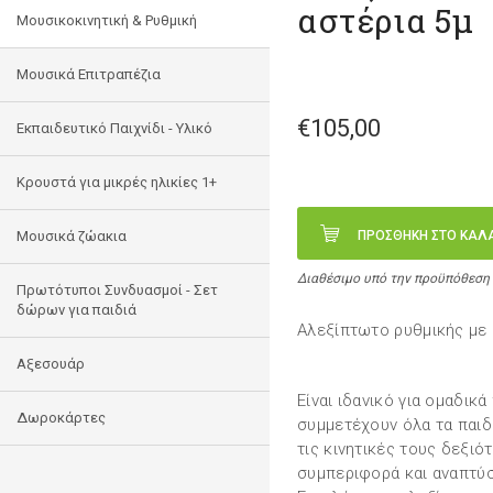
αστέρια 5μ
Μουσικοκινητική & Ρυθμική
Μουσικά Επιτραπέζια
€105,00
Εκπαιδευτικό Παιχνίδι - Υλικό
Κρουστά για μικρές ηλικίες 1+
Mουσικά ζώακια
ΠΡΟΣΘΗΚΗ ΣΤΟ ΚΑΛ
Διαθέσιμο υπό την προϋπόθεση
Πρωτότυποι Συνδυασμοί - Σετ
δώρων για παιδιά
Αλεξίπτωτο ρυθμικής με δ
Αξεσουάρ
Είναι ιδανικό για ομαδικ
Δωροκάρτες
συμμετέχουν όλα τα παιδ
τις κινητικές τους δεξιό
συμπεριφορά και αναπτύ