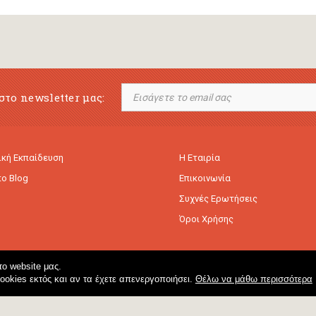
στο newsletter μας:
κή Εκπαίδευση
Η Εταιρία
to Blog
Επικοινωνία
Συχνές Ερωτήσεις
Όροι Χρήσης
ο website μας.
cookies εκτός και αν τα έχετε απενεργοποιήσει.
Θέλω να μάθω περισσότερα