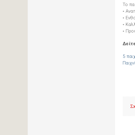
Το πα
◦ Ανα
◦ Ενθ
◦ Καλ
◦ Προ
Δείτε
5 παι
Παιχν
Σ