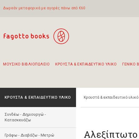
Δωρεάν μεταφορικά με αγορές πάνω από €60
ΜΟΥΣΙΚΟ ΒΙΒΛΙΟΠΩΛΕΙΟ
ΚΡΟΥΣΤΑ & ΕΚΠΑΙΔΕΥΤΙΚΟ ΥΛΙΚΟ
ΓΕΝΙΚΟ 
Προτάσεις - Σετ - Συνδυασμοί Βιβλίων
Πρωτότυποι Συνδυασμοί - Σετ δώρων για παιδιά
Για τα πρώτα μας βήματα στην κιθάρα
Το πιο διαδεδομένο σετ Boomwhackers
Περπατώντας στην παλιά πόλη της Λευκάδας
ΚΡΟΥΣΤΑ & ΕΚΠΑΙΔΕΥΤΙΚΟ ΥΛΙΚΟ
Κρουστά & εκπαιδευτικό υλικό
Συνδέω - Δημιουργώ -
Kατασκευάζω
Αλεξίπτωτο 
Γράφω - Διαβάζω - Μετρώ