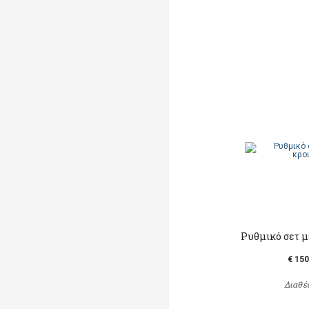
Ρυθμικό σετ μ
€ 150
Διαθέ