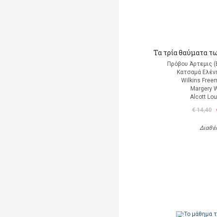
Τα τρία θαύματα τ
Πρόβου Άρτεμις (
Κατσαμά Ελένη
Wilkins Free
Margery W
Alcott Lo
€ 14,40
Διαθέ