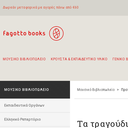
Δωρεάν μεταφορικά με αγορές πάνω από €60
ΜΟΥΣΙΚΟ ΒΙΒΛΙΟΠΩΛΕΙΟ
ΚΡΟΥΣΤΑ & ΕΚΠΑΙΔΕΥΤΙΚΟ ΥΛΙΚΟ
ΓΕΝΙΚΟ 
Προτάσεις - Σετ - Συνδυασμοί Βιβλίων
Πρωτότυποι Συνδυασμοί - Σετ δώρων για παιδιά
Για τα πρώτα μας βήματα στην κιθάρα
Το πιο διαδεδομένο σετ Boomwhackers
Περπατώντας στην παλιά πόλη της Λευκάδας
ΜΟΥΣΙΚΟ ΒΙΒΛΙΟΠΩΛΕΙΟ
Μουσικό Βιβλιοπωλείο
>
Προ
Εκπαιδευτικά Οργάνων
Ελληνικό Ρεπερτόριο
Τα τραγούδι