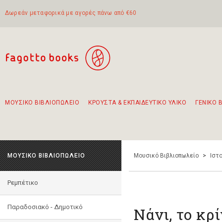
Δωρεάν μεταφορικά με αγορές πάνω από €60
ΜΟΥΣΙΚΟ ΒΙΒΛΙΟΠΩΛΕΙΟ
ΚΡΟΥΣΤΑ & ΕΚΠΑΙΔΕΥΤΙΚΟ ΥΛΙΚΟ
ΓΕΝΙΚΟ 
Προτάσεις - Σετ - Συνδυασμοί Βιβλίων
Πρωτότυποι Συνδυασμοί - Σετ δώρων για παιδιά
Για τα πρώτα μας βήματα στην κιθάρα
Το πιο διαδεδομένο σετ Boomwhackers
Περπατώντας στην παλιά πόλη της Λευκάδας
ΜΟΥΣΙΚΟ ΒΙΒΛΙΟΠΩΛΕΙΟ
Μουσικό Βιβλιοπωλείο
>
Ιστο
Ρεμπέτικο
Παραδοσιακό - Δημοτικό
Νάνι, το κρ