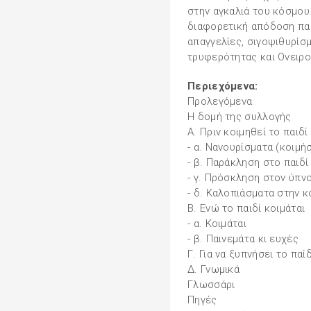
στην αγκαλιά του κόσμου.
διαφορετική απόδοση πα
απαγγελίες, σιγοψιθυρίσ
τρυφερότητας και Ονειρ
Περιεχόμενα:
Προλεγόμενα
Η δομή της συλλογής
Α. Πριν κοιμηθεί το παιδί 
- α. Νανουρίσματα (κοιμή
- β. Παράκληση στο παιδί 
- γ. Πρόσκληση στον ύπνο
- δ. Καλοπιάσματα στην κο
Β. Ενώ το παιδί κοιμάται
- α. Κοιμάται
- β. Παινεμάτα κι ευχές
Γ. Για να ξυπνήσει το παίδ
Δ. Γνωμικά
Γλωσσάρι
Πηγές