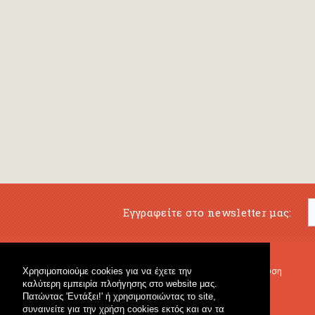
Εγγραφείτε στο newsletter μας:
Χρησιμοποιούμε cookies για να έχετε την
Μουσικό Βιβλιοπωλείο
Μουσική Εκπαίδευση
καλύτερη εμπειρία πλοήγησης στο website μας.
Κρουστά & Εκπαιδευτικό Υλικό
Fagotto Blog
Πατώντας 'Εντάξει!' ή χρησιμοποιώντας το site,
Γενικό Βιβλιοπωλείο
συναινείτε για την χρήση cookies εκτός και αν τα