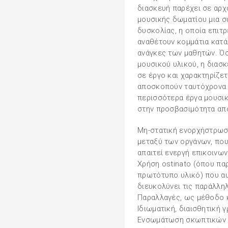
διασκευή παρέχει σε αρ
μουσικής δωματίου μια σ
δυσκολίας, η οποία επιτ
αναθέτουν κομμάτια κατά
ανάγκες των μαθητών. Όσ
μουσικού υλικού, η διασ
σε έργο και χαρακτηρίζετ
αποσκοπούν ταυτόχρονα 
περισσότερα έργα μουσικ
στην προσβασιμότητα από
Μη-στατική ενορχήστρωσ
μεταξύ των οργάνων, που
απαιτεί ενεργή επικοινω
Χρήση ostinato (όπου πα
πρωτότυπο υλικό) που αυ
διευκολύνει τις παράλλη
Παραλλαγές, ως μέθοδο 
Ιδιωματική, διαισθητική γ
Ενσωμάτωση σκωπτικών σ