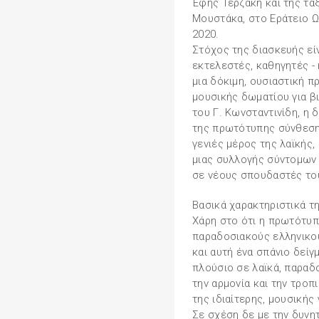
Έφης Τερζάκη και της τά
Μουστάκα, στο Εράτειο Ω
2020.
Στόχος της διασκευής εί
εκτελεστές, καθηγητές - 
μια δόκιμη, ουσιαστική 
μουσικής δωματίου για βι
του Γ. Κωνσταντινίδη, η 
της πρωτότυπης σύνθεση
γενιές μέρος της λαϊκής
μιας συλλογής σύντομων 
σε νέους σπουδαστές του
Βασικά χαρακτηριστικά τ
Χάρη στο ότι η πρωτότυπ
παραδοσιακούς ελληνικού
και αυτή ένα σπάνιο δείγ
πλούσιο σε λαϊκά, παραδ
την αρμονία και την τροπ
της ιδιαίτερης, μουσικής
Σε σχέση δε με την δυνητ