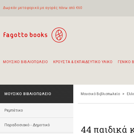
Δωρεάν μεταφορικά με αγορές πάνω από €60
ΜΟΥΣΙΚΟ ΒΙΒΛΙΟΠΩΛΕΙΟ
ΚΡΟΥΣΤΑ & ΕΚΠΑΙΔΕΥΤΙΚΟ ΥΛΙΚΟ
ΓΕΝΙΚΟ 
Προτάσεις - Σετ - Συνδυασμοί Βιβλίων
Πρωτότυποι Συνδυασμοί - Σετ δώρων για παιδιά
Για τα πρώτα μας βήματα στην κιθάρα
Το πιο διαδεδομένο σετ Boomwhackers
Περπατώντας στην παλιά πόλη της Λευκάδας
ΜΟΥΣΙΚΟ ΒΙΒΛΙΟΠΩΛΕΙΟ
Μουσικό Βιβλιοπωλείο
>
Ελλ
Ρεμπέτικο
Παραδοσιακό - Δημοτικό
44 παιδικά 