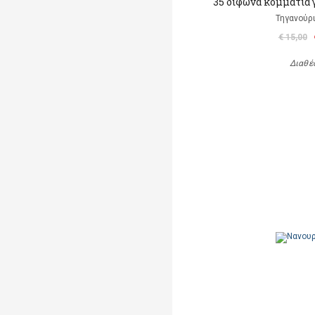
35 δίφωνα κομμάτια 
Τηγανούρι
€ 15,00
Διαθέ