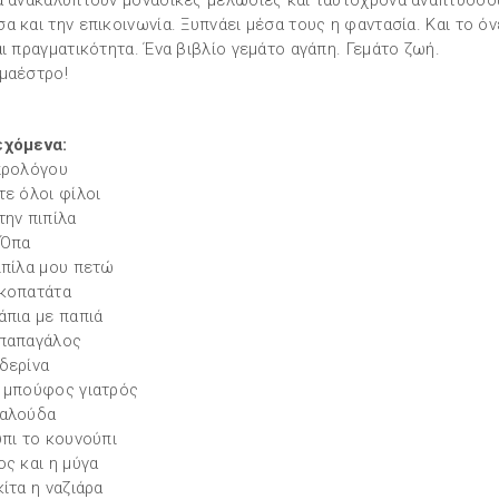
ά ανακαλύπτουν μοναδικές μελωδίες και ταυτόχρονα αναπτύσσο
α και την επικοινωνία. Ξυπνάει μέσα τους η φαντασία. Και το όν
αι πραγματικότητα. Ένα βιβλίο γεμάτο αγάπη. Γεμάτο ζωή.
μαέστρο!
εχόμενα:
προλόγου
τε όλοι φίλοι
την πιπίλα
 Όπα
ιπίλα μου πετώ
κοπατάτα
άπια με παπιά
παπαγάλος
δερίνα
 μπούφος γιατρός
ταλούδα
ύπι το κουνούπι
ος και η μύγα
κίτα η ναζιάρα