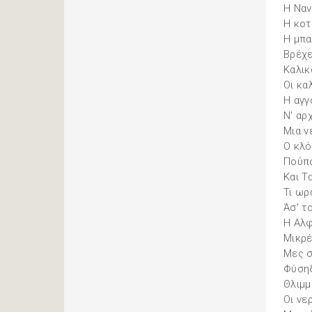
Η Ναν
Η κο
Η μπα
Βρέχει
Καλικ
Οι κα
Η αγγ
Ν' αρ
Μια ν
Ο κλό
Πούπ
Και Τα
Τι ωρ
Άσ' τ
Η Αλ
Μικρ
Μες σ
Φύσηξ
Θλιμμ
Οι νε