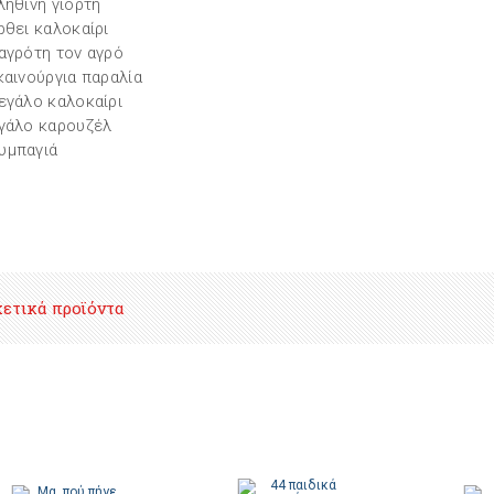
ληθινή γιορτή
ρθει καλοκαίρι
αγρότη τον αγρό
καινούργια παραλία
εγάλο καλοκαίρι
γάλο καρουζέλ
υμπαγιά
χετικά προϊόντα