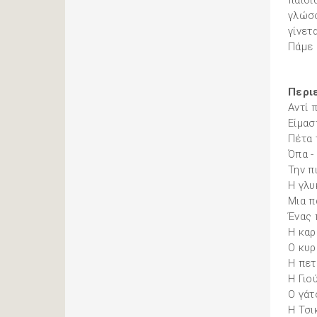
παιδι
γλώσσ
γίνετ
Πάμε 
Περι
Αντί 
Είμασ
Πέτα 
Όπα -
Την π
Η γλυ
Μια π
Ένας 
Η καρ
Ο κυρ
Η πε
Η Γιο
Ο γάτ
Η Τσι