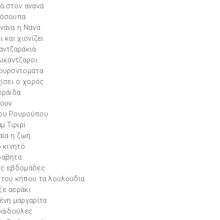
ά στον ανανά
τόσουπα
νάνα η Νανά
 και χιονίζει
αντζαράκια
λικάντζαροι
ουροντομάτα
χίσει ο χορός
εράιδα
ουν
ου Ρουρούπου
μ Τιριρί
αία η ζωή
ο κινητό
φαβήτα
ές εβδομάδες
του κήπου τα λουλούδια
ε αεράκι
ένη μαργαρίτα
ραϊδούλες