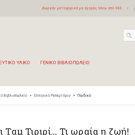
Δωρεάν μεταφορικά με αγορές πάνω από €60
/
ΕΥΤΙΚΟ ΥΛΙΚΟ
ΓΕΝΙΚΟ ΒΙΒΛΙΟΠΩΛΕΙΟ
 σετ Boomwhackers
πόλη της Λευκάδας
ό Βιβλιοπωλείο
>
Ελληνικό Ρεπερτόριο
>
Παιδικό
ι Ταμ Τιριρί… Τι ωραία η ζωή!