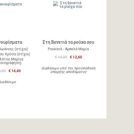
ουρίσματα
Στη Βενετιά τα ρούχα σου
Ιωάννης (στίχοι)
Ρουκανά - Αμπελά Μαρία
ου Χρύσα (στίχοι)
€ 14,00
€ 12,60
λάτου Μαρίνα
κονογράφηση)
Διαθέσιμο υπό την προϋπόθεση
6,00
€ 14,40
ύπαρξης αποθέματος
Διαθέσιμο