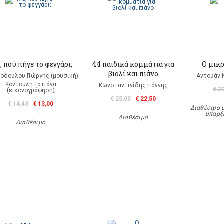
 πού πήγε το φεγγάρι;
44 παιδικά κομμάτια για
Ο μικ
βιολί και πιάνο
οδούλου Γιώργης (μουσική)
Αντουάν 
Κοντούλη Τατιάνα
Κωνσταντινίδης Γιάννης
€ 2
(εικονογράφηση)
€ 25,00
€ 22,50
€ 14,43
€ 13,00
Διαθέσιμο 
ύπαρξ
Διαθέσιμο
Διαθέσιμο