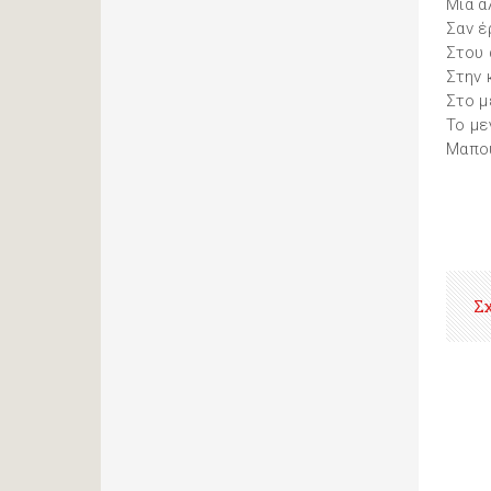
Μια α
Σαν έ
Στου 
Στην 
Στο μ
Το με
Μαπο
Σ