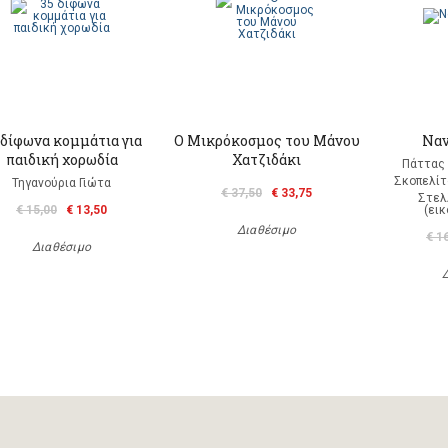
 δίφωνα κομμάτια για
Ο Μικρόκοσμος του Μάνου
Ναν
παιδική χορωδία
Χατζιδάκι
Πάττας 
Σκοπελίτ
Τηγανούρια Γιώτα
€ 37,50
€ 33,75
Στελ
€ 15,00
€ 13,50
(ει
Διαθέσιμο
€ 1
Διαθέσιμο