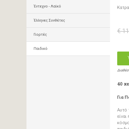
Έντεχνο - Λαϊκό
Κατρα
Έλληνες Συνθέτες
€ 11
Γιορτές
Παιδικό
Διαθέσ
40 κε
Για Π
Αυτό 
είναι
κόσμο