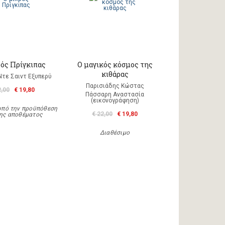
ρός Πρίγκιπας
Ο μαγικός κόσμος της
κιθάρας
Ντε Σαιντ Εξυπερύ
Παρισιάδης Κώστας
2,00
€ 19,80
Πάσσαρη Αναστασία
(εικονογράφηση)
υπό την προϋπόθεση
€ 22,00
€ 19,80
ης αποθέματος
Διαθέσιμο