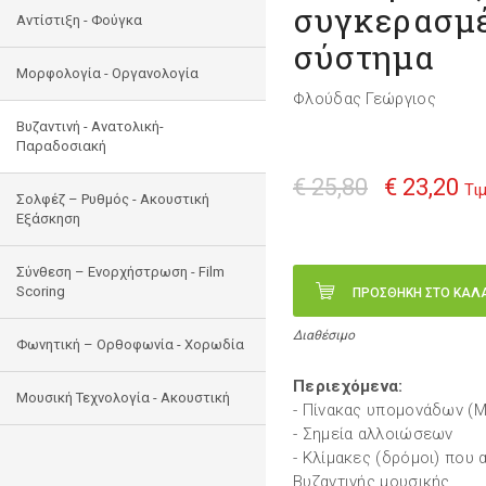
συγκερασμέ
Αντίστιξη - Φούγκα
σύστημα
Μορφολογία - Οργανολογία
Φλούδας Γεώργιος
Bυζαντινή - Ανατολική-
Παραδοσιακή
€ 25,80
€ 23,20
Τι
Σολφέζ – Ρυθμός - Ακουστική
Εξάσκηση
Σύνθεση – Ενορχήστρωση - Film
Scoring
ΠΡΟΣΘΗΚΗ ΣΤΟ ΚΑΛ
Διαθέσιμο
Φωνητική – Ορθοφωνία - Χορωδία
Περιεχόμενα:
Μουσική Τεχνολογία - Ακουστική
- Πίνακας υπομονάδων (
- Σημεία αλλοιώσεων
- Κλίμακες (δρόμοι) που 
Βυζαντινής μουσικής