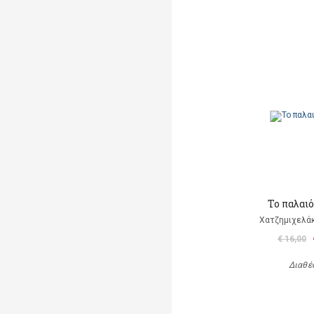
Το παλαι
Χατζημιχελάκ
€ 16,00
Διαθέ