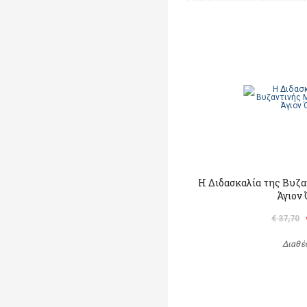
Η Διδασκαλία της Βυζ
Άγιον
€ 37,70
Διαθέ