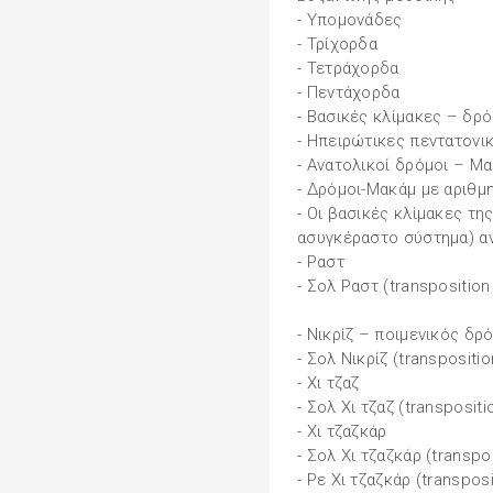
- Υπομονάδες
- Τρίχορδα
- Τετράχορδα
- Πεντάχορδα
- Βασικές κλίμακες – δρ
- Ηπειρώτικες πεντατονικ
- Ανατολικοί δρόμοι – Μ
- Δρόμοι-Μακάμ με αριθμ
- Οι βασικές κλίμακες τ
ασυγκέραστο σύστημα) α
- Ραστ
- Σολ Ραστ (transposition
- Νικρίζ – ποιμενικός δρ
- Σολ Νικρίζ (transpositio
- Χι τζαζ
- Σολ Χι τζαζ (transpositi
- Χι τζαζκάρ
- Σολ Χι τζαζκάρ (transpo
- Ρε Χι τζαζκάρ (transposi