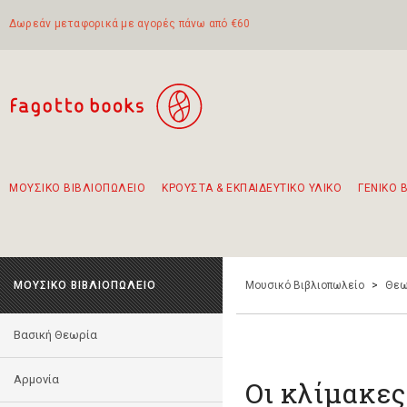
Δωρεάν μεταφορικά με αγορές πάνω από €60
ΜΟΥΣΙΚΟ ΒΙΒΛΙΟΠΩΛΕΙΟ
ΚΡΟΥΣΤΑ & ΕΚΠΑΙΔΕΥΤΙΚΟ ΥΛΙΚΟ
ΓΕΝΙΚΟ 
Προτάσεις - Σετ - Συνδυασμοί Βιβλίων
Πρωτότυποι Συνδυασμοί - Σετ δώρων για παιδιά
Για τα πρώτα μας βήματα στην κιθάρα
Το πιο διαδεδομένο σετ Boomwhackers
Περπατώντας στην παλιά πόλη της Λευκάδας
ΜΟΥΣΙΚΟ ΒΙΒΛΙΟΠΩΛΕΙΟ
Μουσικό Βιβλιοπωλείο
>
Θεω
Βασική Θεωρία
Αρμονία
Οι κλίμακες