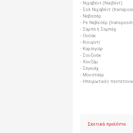
- Νιχαβέντ (Ναιβέντ)
- Σολ Νιχαβέντ (transposi
- Νεβεσέρ
- Ρε Νεβεσέρ (transposit
- Σαμπά ή Σαμπάχ
- Ουσάκ
- Κιουρντί
- Καρσιγιάρ
- Σουζινάκ
- Χουζάμ
- Σεγκιάχ
- Μουσταάρ
- Ηπειρωτικές πεντατονι
Σχετικά προϊόντα