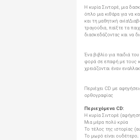
Η κυρία Σιντορέ, μια δασ
όπλο μια κιθάρα για να 
και τη μαθητική ανία!Διαβ
τραγούδια, παίξτε τα παι
διασκεδάζοντας και να δ
Ένα βιβλίο για παιδιά το
φορά σε επαφή με τους κ
χρειάζονται έναν εναλλακ
Περιέχει CD με αφηγήσεις
ορθογραφίας
Περιεχόμενα CD:
Η κυρία Σιντορέ (αφήγησ
Μια μέρα πολύ κρύα
Το τέλος της ιστορίας (
Το μωρό είναι ουδέτερο;