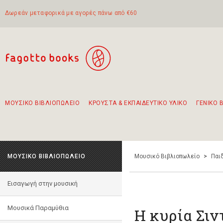
Δωρεάν μεταφορικά με αγορές πάνω από €60
ΜΟΥΣΙΚΟ ΒΙΒΛΙΟΠΩΛΕΙΟ
ΚΡΟΥΣΤΑ & ΕΚΠΑΙΔΕΥΤΙΚΟ ΥΛΙΚΟ
ΓΕΝΙΚΟ 
Προτάσεις - Σετ - Συνδυασμοί Βιβλίων
Πρωτότυποι Συνδυασμοί - Σετ δώρων για παιδιά
Για τα πρώτα μας βήματα στην κιθάρα
Το πιο διαδεδομένο σετ Boomwhackers
Περπατώντας στην παλιά πόλη της Λευκάδας
ΜΟΥΣΙΚΟ ΒΙΒΛΙΟΠΩΛΕΙΟ
Μουσικό Βιβλιοπωλείο
>
Παι
Εισαγωγή στην μουσική
Μουσικά Παραμύθια
Η κυρία Σιν