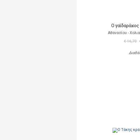
Ο γαϊδαράκος
Αθανασίου - Χολι
€ 16,70
Διαθέ