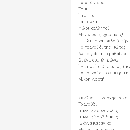
Το ουδέτερο
Το παπί
Ήτα ήτα
Τα πολλά
Φίλοι κολλητοί
Μην είσαι ξεχασιάρης!
Η Γιώτα η γατούλα (αφήγ
Το τραγούδι της Γιώτας
Άλφα γιώτα το μαθαίνω
Ωμέγα συμπληρώνω
Ένα ποτήρι θησαυρός (α
Το τραγούδι του πειρατή 
Μικρή γιορτή
Σύνθεση - Ενορχήστρωση
Τραγούδι:
Γιάννης Ζουγανέλης
Γιάννης Σαββιδάκης
Ιωάννα Καρανίκα
Μάνος Παπαδάκης