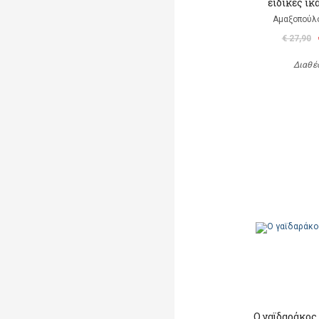
ειδικές ι
Αμαξοπούλο
€ 27,90
Διαθέ
Ο γαϊδαράκος