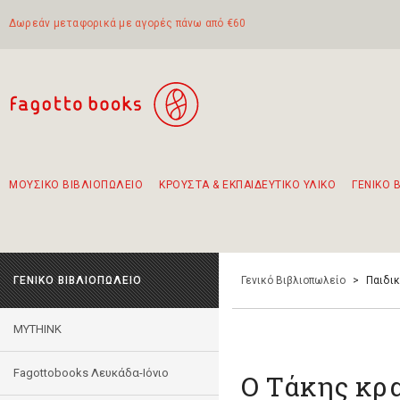
Δωρεάν μεταφορικά με αγορές πάνω από €60
ΜΟΥΣΙΚΟ ΒΙΒΛΙΟΠΩΛΕΙΟ
ΚΡΟΥΣΤΑ & ΕΚΠΑΙΔΕΥΤΙΚΟ ΥΛΙΚΟ
ΓΕΝΙΚΟ 
Προτάσεις - Σετ - Συνδυασμοί Βιβλίων
Πρωτότυποι Συνδυασμοί - Σετ δώρων για παιδιά
Για τα πρώτα μας βήματα στην κιθάρα
Το πιο διαδεδομένο σετ Boomwhackers
Περπατώντας στην παλιά πόλη της Λευκάδας
ΓΕΝΙΚΟ ΒΙΒΛΙΟΠΩΛΕΙΟ
Γενικό Βιβλιοπωλείο
>
Παιδι
MYTHINK
Fagottobooks Λευκάδα-Ιόνιο
Ο Τάκης κρ