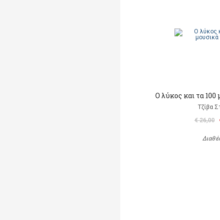
Ο λύκος και τα 100
Τζίβα Σ
€ 26,00
Διαθέ