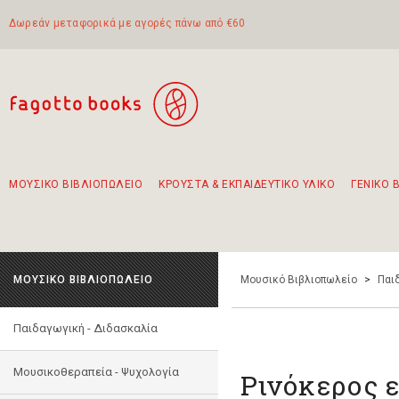
Δωρεάν μεταφορικά με αγορές πάνω από €60
ΜΟΥΣΙΚΟ ΒΙΒΛΙΟΠΩΛΕΙΟ
ΚΡΟΥΣΤΑ & ΕΚΠΑΙΔΕΥΤΙΚΟ ΥΛΙΚΟ
ΓΕΝΙΚΟ 
Προτάσεις - Σετ - Συνδυασμοί Βιβλίων
Πρωτότυποι Συνδυασμοί - Σετ δώρων για παιδιά
Για τα πρώτα μας βήματα στην κιθάρα
Το πιο διαδεδομένο σετ Boomwhackers
Περπατώντας στην παλιά πόλη της Λευκάδας
ΜΟΥΣΙΚΟ ΒΙΒΛΙΟΠΩΛΕΙΟ
Μουσικό Βιβλιοπωλείο
>
Παι
Παιδαγωγική - Διδασκαλία
Μουσικοθεραπεία - Ψυχολογία
Ρινόκερος 