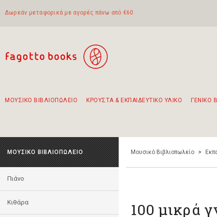
Δωρεάν μεταφορικά με αγορές πάνω από €60
ΜΟΥΣΙΚΟ ΒΙΒΛΙΟΠΩΛΕΙΟ
ΚΡΟΥΣΤΑ & ΕΚΠΑΙΔΕΥΤΙΚΟ ΥΛΙΚΟ
ΓΕΝΙΚΟ 
Προτάσεις - Σετ - Συνδυασμοί Βιβλίων
Πρωτότυποι Συνδυασμοί - Σετ δώρων για παιδιά
Για τα πρώτα μας βήματα στην κιθάρα
Το πιο διαδεδομένο σετ Boomwhackers
Περπατώντας στην παλιά πόλη της Λευκάδας
ΜΟΥΣΙΚΟ ΒΙΒΛΙΟΠΩΛΕΙΟ
Μουσικό Βιβλιοπωλείο
>
Εκπ
Πιάνο
Κιθάρα
100 μικρά 