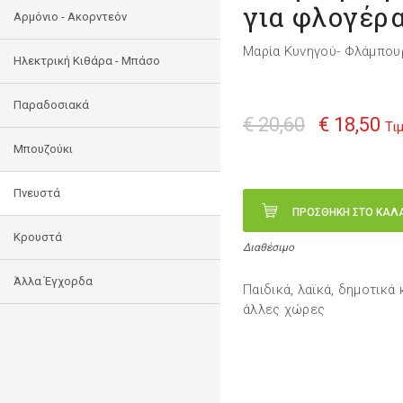
για φλογέρ
Αρμόνιο - Ακορντεόν
Μαρία Κυνηγού- Φλάμπου
Ηλεκτρική Κιθάρα - Μπάσο
Παραδοσιακά
€ 20,60
€ 18,50
Τι
Μπουζούκι
Πνευστά
ΠΡΟΣΘΗΚΗ ΣΤΟ ΚΑΛ
Κρουστά
Διαθέσιμο
Άλλα Έγχορδα
Παιδικά, λαϊκά, δημοτικά
άλλες χώρες