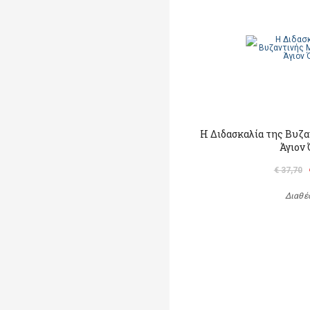
Η Διδασκαλία της Βυζ
Άγιον
€ 37,70
Διαθέ