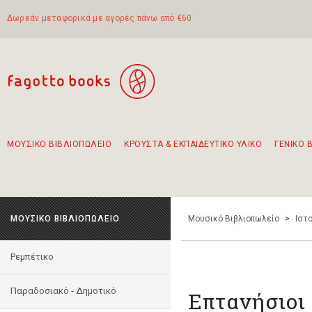
Δωρεάν μεταφορικά με αγορές πάνω από €60
ΜΟΥΣΙΚΟ ΒΙΒΛΙΟΠΩΛΕΙΟ
ΚΡΟΥΣΤΑ & ΕΚΠΑΙΔΕΥΤΙΚΟ ΥΛΙΚΟ
ΓΕΝΙΚΟ 
Προτάσεις - Σετ - Συνδυασμοί Βιβλίων
Πρωτότυποι Συνδυασμοί - Σετ δώρων για παιδιά
Για τα πρώτα μας βήματα στην κιθάρα
Το πιο διαδεδομένο σετ Boomwhackers
Περπατώντας στην παλιά πόλη της Λευκάδας
ΜΟΥΣΙΚΟ ΒΙΒΛΙΟΠΩΛΕΙΟ
Μουσικό Βιβλιοπωλείο
>
Ιστο
Ρεμπέτικο
Παραδοσιακό - Δημοτικό
Επτανήσιοι 