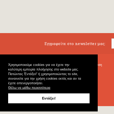
Εγγραφείτε στο newsletter μας:
Χρησιμοποιούμε cookies για να έχετε την
Μουσικό Βιβλιοπωλείο
Μουσική Εκπαίδευση
καλύτερη εμπειρία πλοήγησης στο website μας.
Κρουστά & Εκπαιδευτικό Υλικό
Fagotto Blog
Πατώντας 'Εντάξει!' ή χρησιμοποιώντας το site,
Γενικό Βιβλιοπωλείο
συναινείτε για την χρήση cookies εκτός και αν τα
έχετε απενεργοποιήσει.
Θέλω να μάθω περισσότερα
Εντάξει!