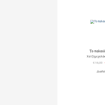
Το παλαι
Χατζημιχελάκ
€ 16,00
Διαθέ