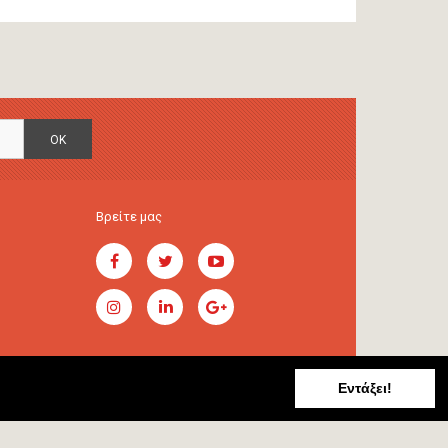
OK
Βρείτε μας
Εντάξει!
Handcrafted by
RADIAL