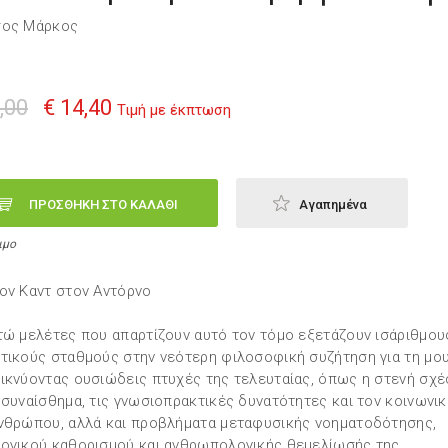
σος Μάρκος
,00
€ 14,40
Τιμή με έκπτωση
ΠΡΟΣΘΗΚΗ ΣΤΟ ΚΑΛΑΘΙ
Αγαπημένα
ιμο
ον Καντ στον Αντόρνο
τώ μελέτες που απαρτίζουν αυτό τον τόμο εξετάζουν ισάριθμου
τικούς σταθμούς στην νεότερη φιλοσοφική συζήτηση για τη μου
ικνύοντας ουσιώδεις πτυχές της τελευταίας, όπως η στενή σχέ
 συναίσθημα, τις γνωσιοπρακτικές δυνατότητες και τον κοινωνικ
νθρώπου, αλλά και προβλήματα μεταφυσικής νοηματοδότησης,
ογικού καθορισμού και ανθρωπολογικής θεμελίωσής της.