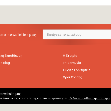
στο newsletter μας:
κή Εκπαίδευση
Η Εταιρία
to Blog
Επικοινωνία
Συχνές Ερωτήσεις
Όροι Χρήσης
ο website μας.
cookies εκτός και αν τα έχετε απενεργοποιήσει.
Θέλω να μάθω περισσότερα