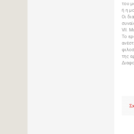
του μ
ή η μ
Οι δι
συναί
VII. 
Το ερ
ανέστ
φιλοσ
της α
Διαφο
Σ