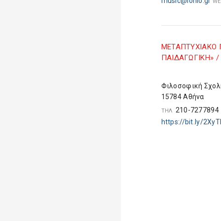
music@ionio.gr
WE
ΜETAΠΤΥΧΙΑΚΟ 
ΠΑΙΔΑΓΩΓΙΚΗ» 
Φιλοσοφική Σχολ
15784 Αθήνα
210-727789
ΤΗΛ
https://bit.ly/2XyT