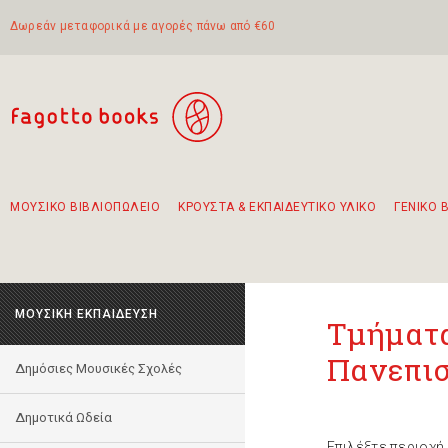
Δωρεάν μεταφορικά με αγορές πάνω από €60
ΜΟΥΣΙΚΟ ΒΙΒΛΙΟΠΩΛΕΙΟ
ΚΡΟΥΣΤΑ & ΕΚΠΑΙΔΕΥΤΙΚΟ ΥΛΙΚΟ
ΓΕΝΙΚΟ 
Προτάσεις - Σετ - Συνδυασμοί Βιβλίων
Πρωτότυποι Συνδυασμοί - Σετ δώρων για παιδιά
Για τα πρώτα μας βήματα στην κιθάρα
Το πιο διαδεδομένο σετ Boomwhackers
Περπατώντας στην παλιά πόλη της Λευκάδας
ΜΟΥΣΙΚΗ ΕΚΠΑΙΔΕΥΣΗ
Τμήματ
Πανεπι
Δημόσιες Μουσικές Σχολές
Δημοτικά Ωδεία
Επιλέξτε περιοχή