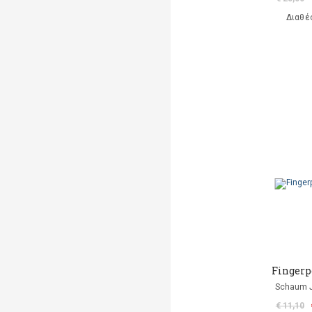
Διαθέ
Fingerp
Schaum J
€ 11,10