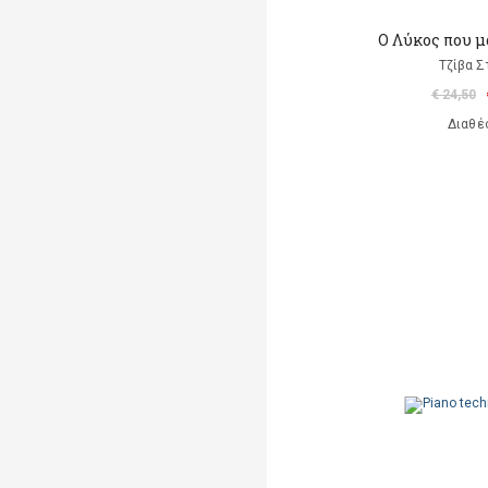
Ο Λύκος που μ
Τζίβα Σ
€ 24,50
Διαθέ