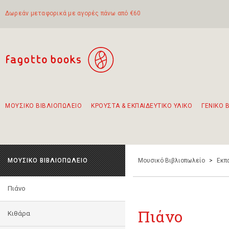
Δωρεάν μεταφορικά με αγορές πάνω από €60
ΜΟΥΣΙΚΟ ΒΙΒΛΙΟΠΩΛΕΙΟ
ΚΡΟΥΣΤΑ & ΕΚΠΑΙΔΕΥΤΙΚΟ ΥΛΙΚΟ
ΓΕΝΙΚΟ 
Προτάσεις - Σετ - Συνδυασμοί Βιβλίων
Πρωτότυποι Συνδυασμοί - Σετ δώρων για παιδιά
Για τα πρώτα μας βήματα στην κιθάρα
Το πιο διαδεδομένο σετ Boomwhackers
Περπατώντας στην παλιά πόλη της Λευκάδας
ΜΟΥΣΙΚΟ ΒΙΒΛΙΟΠΩΛΕΙΟ
Μουσικό Βιβλιοπωλείο
>
Εκπ
Πιάνο
Πιάνο
Κιθάρα