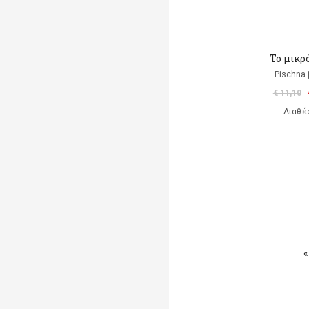
Το μικρ
Pischna 
€ 11,10
Διαθέ
«