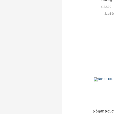
Sahling 
€ 22,90
Διαθέ
Νόηση και 