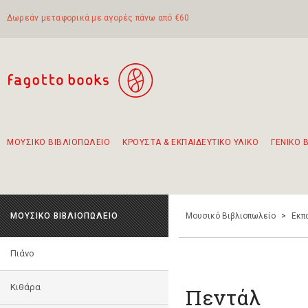
Δωρεάν μεταφορικά με αγορές πάνω από €60
ΜΟΥΣΙΚΟ ΒΙΒΛΙΟΠΩΛΕΙΟ
ΚΡΟΥΣΤΑ & ΕΚΠΑΙΔΕΥΤΙΚΟ ΥΛΙΚΟ
ΓΕΝΙΚΟ 
Προτάσεις - Σετ - Συνδυασμοί Βιβλίων
Πρωτότυποι Συνδυασμοί - Σετ δώρων για παιδιά
Για τα πρώτα μας βήματα στην κιθάρα
Το πιο διαδεδομένο σετ Boomwhackers
Περπατώντας στην παλιά πόλη της Λευκάδας
ΜΟΥΣΙΚΟ ΒΙΒΛΙΟΠΩΛΕΙΟ
Μουσικό Βιβλιοπωλείο
>
Εκπ
Πιάνο
Κιθάρα
Πεντάλ