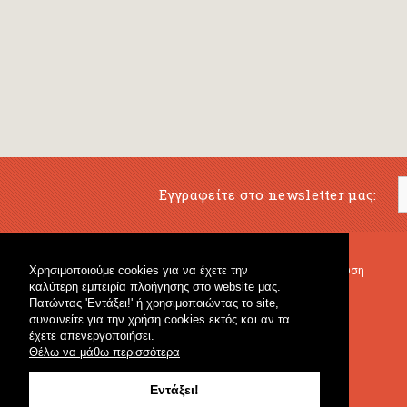
Εγγραφείτε στο newsletter μας:
Χρησιμοποιούμε cookies για να έχετε την
Μουσικό Βιβλιοπωλείο
Μουσική Εκπαίδευση
καλύτερη εμπειρία πλοήγησης στο website μας.
Κρουστά & Εκπαιδευτικό Υλικό
Fagotto Blog
Πατώντας 'Εντάξει!' ή χρησιμοποιώντας το site,
Γενικό Βιβλιοπωλείο
συναινείτε για την χρήση cookies εκτός και αν τα
έχετε απενεργοποιήσει.
Θέλω να μάθω περισσότερα
Εντάξει!