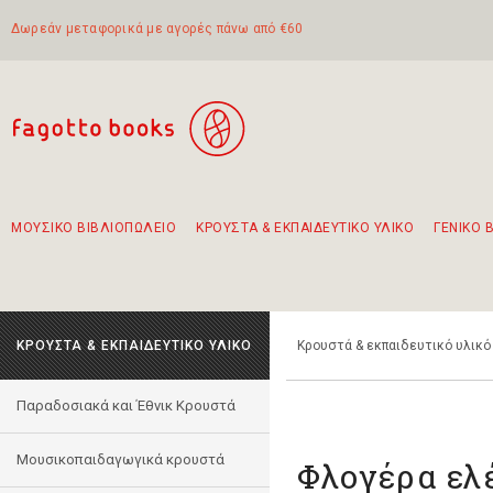
Δωρεάν μεταφορικά με αγορές πάνω από €60
ΜΟΥΣΙΚΟ ΒΙΒΛΙΟΠΩΛΕΙΟ
ΚΡΟΥΣΤΑ & ΕΚΠΑΙΔΕΥΤΙΚΟ ΥΛΙΚΟ
ΓΕΝΙΚΟ 
Προτάσεις - Σετ - Συνδυασμοί Βιβλίων
Πρωτότυποι Συνδυασμοί - Σετ δώρων για παιδιά
Για τα πρώτα μας βήματα στην κιθάρα
Το πιο διαδεδομένο σετ Boomwhackers
Περπατώντας στην παλιά πόλη της Λευκάδας
ΚΡΟΥΣΤΑ & ΕΚΠΑΙΔΕΥΤΙΚΟ ΥΛΙΚΟ
Κρουστά & εκπαιδευτικό υλικό
Παραδοσιακά και Έθνικ Κρουστά
Μουσικοπαιδαγωγικά κρουστά
Φλογέρα ελ