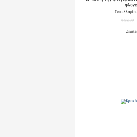
φλογέ
Σακελλαρίου
€ 22,00
Διαθέ