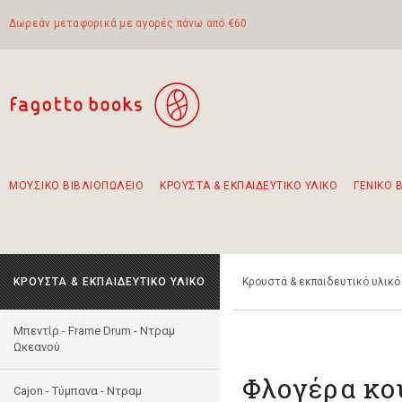
Δωρεάν μεταφορικά με αγορές πάνω από €60
ΜΟΥΣΙΚΟ ΒΙΒΛΙΟΠΩΛΕΙΟ
ΚΡΟΥΣΤΑ & ΕΚΠΑΙΔΕΥΤΙΚΟ ΥΛΙΚΟ
ΓΕΝΙΚΟ 
Προτάσεις - Σετ - Συνδυασμοί Βιβλίων
Πρωτότυποι Συνδυασμοί - Σετ δώρων για παιδιά
Για τα πρώτα μας βήματα στην κιθάρα
Το πιο διαδεδομένο σετ Boomwhackers
Περπατώντας στην παλιά πόλη της Λευκάδας
ΚΡΟΥΣΤΑ & ΕΚΠΑΙΔΕΥΤΙΚΟ ΥΛΙΚΟ
Κρουστά & εκπαιδευτικό υλικό
Μπεντίρ - Frame Drum - Ντραμ
Ωκεανού
Φλογέρα κο
Cajon - Τύμπανα - Ντραμ