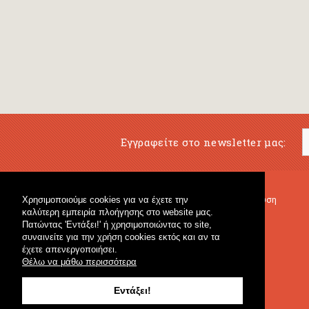
Εγγραφείτε στο newsletter μας:
Χρησιμοποιούμε cookies για να έχετε την
Μουσικό Βιβλιοπωλείο
Μουσική Εκπαίδευση
καλύτερη εμπειρία πλοήγησης στο website μας.
Κρουστά & Εκπαιδευτικό Υλικό
Fagotto Blog
Πατώντας 'Εντάξει!' ή χρησιμοποιώντας το site,
Γενικό Βιβλιοπωλείο
συναινείτε για την χρήση cookies εκτός και αν τα
έχετε απενεργοποιήσει.
Θέλω να μάθω περισσότερα
Εντάξει!