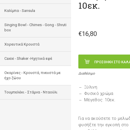
10εκ.
Καλίμπα - Sansula
Singing Bowl - Chimes - Gong - Shruti
box
€16,80
Χορευτικά Κρουστά
Caxixi - Shaker -Ηχητικά εφέ
ΠΡΟΣΘΗΚΗ ΣΤΟ ΚΑΛ
Οκαρίνες - Κρουστά, πνευστά με
Διαθέσιμο
ήχο ζώου
Ξύλινη
Tουμπελέκι - Στάμνα - Νταούλι
Φυσικό χρώμα
Μέγεθος: 10εκ.
Για να ακούσετε το μελω
φυσήξτε την εγκοπή στο