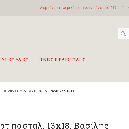
Δωρεάν μεταφορικά με αγορές πάνω από €60
/
ΕΥΤΙΚΟ ΥΛΙΚΟ
ΓΕΝΙΚΟ ΒΙΒΛΙΟΠΩΛΕΙΟ
 σετ Boomwhackers
πόλη της Λευκάδας
 Βιβλιοπωλείο
>
MYTHINK
>
Rebetiko Series
ρτ ποστάλ, 13x18, Βασίλης