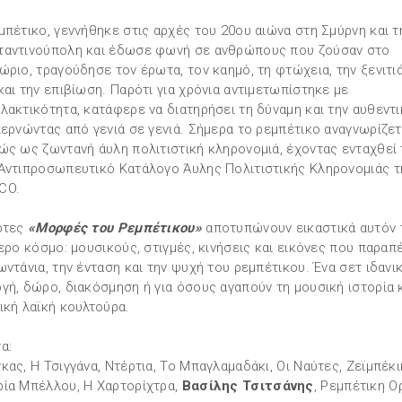
μπέτικο, γεννήθηκε στις αρχές του 20ου αιώνα στη Σμύρνη και τ
αντινούπολη και έδωσε φωνή σε ανθρώπους που ζούσαν στο
ώριο, τραγούδησε τον έρωτα, τον καημό, τη φτώχεια, την ξενιτιά
και την επιβίωση. Παρότι για χρόνια αντιμετωπίστηκε με
λακτικότητα, κατάφερε να διατηρήσει τη δύναμη και την αυθεντ
περνώντας από γενιά σε γενιά. Σήμερα το ρεμπέτικο αναγνωρίζετ
ώς ως ζωντανή άυλη πολιτιστική κληρονομιά, έχοντας ενταχθεί 
Αντιπροσωπευτικό Κατάλογο Άυλης Πολιτιστικής Κληρονομιάς τ
CO.
ρτες
«Μορφές του Ρεμπέτικου»
αποτυπώνουν εικαστικά αυτόν 
τερο κόσμο: μουσικούς, στιγμές, κινήσεις και εικόνες που παρα
ωντάνια, την ένταση και την ψυχή του ρεμπέτικου. Ένα σετ ιδανικ
γή, δώρο, διακόσμηση ή για όσους αγαπούν τη μουσική ιστορία κ
ική λαϊκή κουλτούρα.
α:
κας, Η Τσιγγάνα, Ντέρτια, Το Μπαγλαμαδάκι, Οι Ναύτες, Ζεϊμπέκι
ία Μπέλλου, Η Χαρτορίχτρα,
Βασίλης Τσιτσάνης
, Ρεμπέτικη 