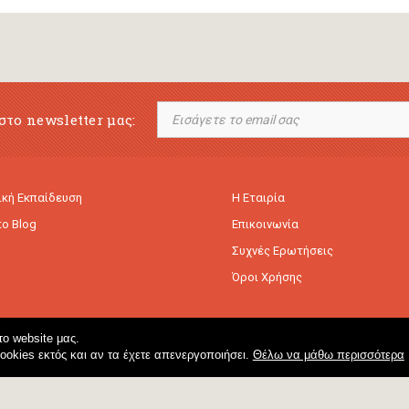
στο newsletter μας:
κή Εκπαίδευση
Η Εταιρία
to Blog
Επικοινωνία
Συχνές Ερωτήσεις
Όροι Χρήσης
ο website μας.
cookies εκτός και αν τα έχετε απενεργοποιήσει.
Θέλω να μάθω περισσότερα