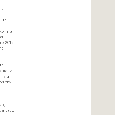
ην
, τη
ικότητά
αι
το 2017
ης
τον
πέμπουν
ό για
αι την
κο,
Ορχήστρα