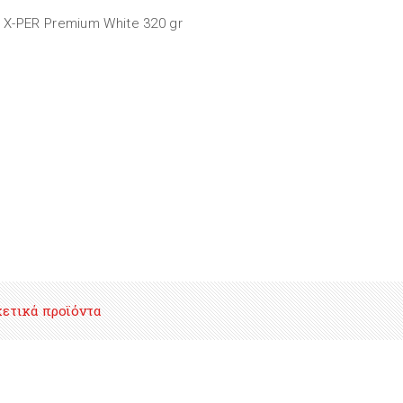
: X-PER Premium White 320 gr
χετικά προϊόντα