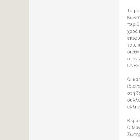
Το ρε
Κωνστ
περιθ
χαρά 
επιφυ
του, 
διεθν
στον 
UNES
Οι κά
ιδιαί
στη ζ
συλλο
ελλην
Θέματ
Ο Μάγ
Σωτηρ