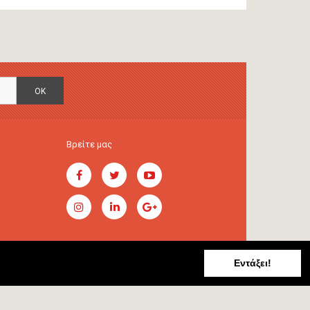
OK
Βρείτε μας
Εντάξει!
Handcrafted by
RADIAL