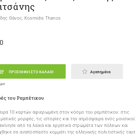
ιτσάνης
δης Θάνος, Kosmidis Thanos
50
ΠΡΟΣΘΗΚΗ ΣΤΟ ΚΑΛΑΘΙ
Αγαπημένα
ιμο
ές του Ρεμπέτικου
ειρά 10 καρτών αφιερωμένη στον κόσμο του ρεμπέτικου: στις
ματικές μορφές, τις ιστορίες και την ατμόσφαιρα ενός μουσικο
εκίνησε από τα λαϊκά και εργατικά στρώματα των πόλεων και
χθηκε σε αναπόσπαστο κομμάτι της ελληνικής πολιτιστικής ταυ