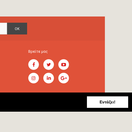
OK
Βρείτε μας
Εντάξει!
Handcrafted by
RADIAL