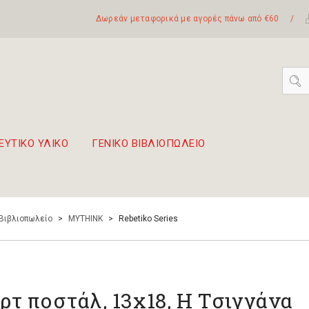
Δωρεάν μεταφορικά με αγορές πάνω από €60
/
ΕΥΤΙΚΟ ΥΛΙΚΟ
ΓΕΝΙΚΟ ΒΙΒΛΙΟΠΩΛΕΙΟ
 σετ Boomwhackers
πόλη της Λευκάδας
 Βιβλιοπωλείο
>
MYTHINK
>
Rebetiko Series
ρτ ποστάλ, 13x18, Η Τσιγγάνα