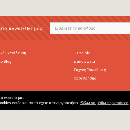
στο newsletter μας:
κή Εκπαίδευση
Η Εταιρία
to Blog
Επικοινωνία
Συχνές Ερωτήσεις
Όροι Χρήσης
ο website μας.
cookies εκτός και αν τα έχετε απενεργοποιήσει.
Θέλω να μάθω περισσότερα