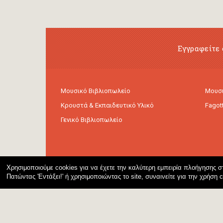
Εγγραφείτε 
Μουσικό Βιβλιοπωλείο
Μουσι
Κρουστά & Εκπαιδευτικό Υλικό
Fagot
Γενικό Βιβλιοπωλείο
Χρησιμοποιούμε cookies για να έχετε την καλύτερη εμπειρία πλοήγησης στ
Πατώντας 'Εντάξει!' ή χρησιμοποιώντας το site, συναινείτε για την χρήση 