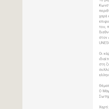
Το ρε
Κωνστ
περιθ
χαρά 
επιφυ
του, 
διεθν
στον 
UNES
Οι κά
ιδιαί
στη ζ
συλλο
ελλην
Θέματ
Ο Μά
Σωτηρ
Χαρτί