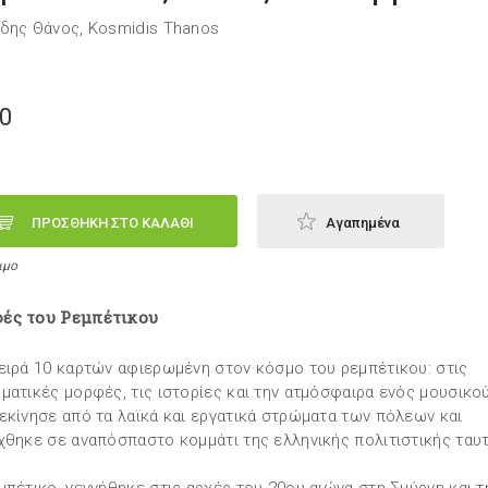
δης Θάνος, Kosmidis Thanos
50
ΠΡΟΣΘΗΚΗ ΣΤΟ ΚΑΛΑΘΙ
Αγαπημένα
ιμο
ές του Ρεμπέτικου
ειρά 10 καρτών αφιερωμένη στον κόσμο του ρεμπέτικου: στις
ματικές μορφές, τις ιστορίες και την ατμόσφαιρα ενός μουσικο
εκίνησε από τα λαϊκά και εργατικά στρώματα των πόλεων και
χθηκε σε αναπόσπαστο κομμάτι της ελληνικής πολιτιστικής ταυ