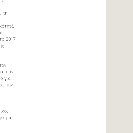
ην
, τη
ικότητά
αι
το 2017
ης
τον
πέμπουν
ό για
αι την
ικο,
ήστρα