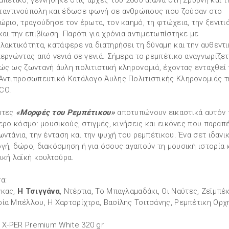
μπέτικο, γεννήθηκε στις αρχές του 20ου αιώνα στη Σμύρνη και τ
αντινούπολη και έδωσε φωνή σε ανθρώπους που ζούσαν στο
ώριο, τραγούδησε τον έρωτα, τον καημό, τη φτώχεια, την ξενιτιά
και την επιβίωση. Παρότι για χρόνια αντιμετωπίστηκε με
λακτικότητα, κατάφερε να διατηρήσει τη δύναμη και την αυθεντ
περνώντας από γενιά σε γενιά. Σήμερα το ρεμπέτικο αναγνωρίζετ
ώς ως ζωντανή άυλη πολιτιστική κληρονομιά, έχοντας ενταχθεί 
Αντιπροσωπευτικό Κατάλογο Άυλης Πολιτιστικής Κληρονομιάς τ
CO.
ρτες
«Μορφές του Ρεμπέτικου»
αποτυπώνουν εικαστικά αυτόν 
τερο κόσμο: μουσικούς, στιγμές, κινήσεις και εικόνες που παρα
ωντάνια, την ένταση και την ψυχή του ρεμπέτικου. Ένα σετ ιδανικ
γή, δώρο, διακόσμηση ή για όσους αγαπούν τη μουσική ιστορία κ
ική λαϊκή κουλτούρα.
α:
γκας,
Η Τσιγγάνα
, Ντέρτια, Το Μπαγλαμαδάκι, Οι Ναύτες, Ζεϊμπέκ
ία Μπέλλου, Η Χαρτορίχτρα, Βασίλης Τσιτσάνης, Ρεμπέτικη Ορχ
: X-PER Premium White 320 gr