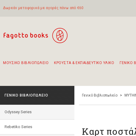
Δωρεάν μεταφορικά με αγορές πάνω από €60
ΜΟΥΣΙΚΟ ΒΙΒΛΙΟΠΩΛΕΙΟ
ΚΡΟΥΣΤΑ & ΕΚΠΑΙΔΕΥΤΙΚΟ ΥΛΙΚΟ
ΓΕΝΙΚΟ 
Προτάσεις - Σετ - Συνδυασμοί Βιβλίων
Πρωτότυποι Συνδυασμοί - Σετ δώρων για παιδιά
Για τα πρώτα μας βήματα στην κιθάρα
Το πιο διαδεδομένο σετ Boomwhackers
Περπατώντας στην παλιά πόλη της Λευκάδας
ΓΕΝΙΚΟ ΒΙΒΛΙΟΠΩΛΕΙΟ
Γενικό Βιβλιοπωλείο
>
MYTHI
Odyssey Series
Rebetiko Series
Καρτ ποστάλ