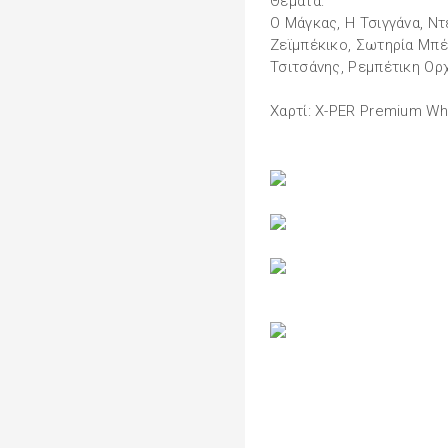
Θέματα:
Ο Μάγκας, Η Τσιγγάνα, Ντ
Ζεϊμπέκικο, Σωτηρία Μπ
Τσιτσάνης, Ρεμπέτικη Ορ
Χαρτί: X-PER Premium Whi