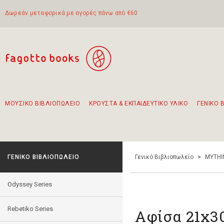
Δωρεάν μεταφορικά με αγορές πάνω από €60
ΜΟΥΣΙΚΟ ΒΙΒΛΙΟΠΩΛΕΙΟ
ΚΡΟΥΣΤΑ & ΕΚΠΑΙΔΕΥΤΙΚΟ ΥΛΙΚΟ
ΓΕΝΙΚΟ 
Προτάσεις - Σετ - Συνδυασμοί Βιβλίων
Πρωτότυποι Συνδυασμοί - Σετ δώρων για παιδιά
Για τα πρώτα μας βήματα στην κιθάρα
Το πιο διαδεδομένο σετ Boomwhackers
Περπατώντας στην παλιά πόλη της Λευκάδας
ΓΕΝΙΚΟ ΒΙΒΛΙΟΠΩΛΕΙΟ
Γενικό Βιβλιοπωλείο
>
MYTHI
Odyssey Series
Rebetiko Series
Αφίσα 21x3