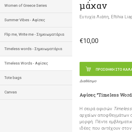
μάχαν
Women of Greece Series
Ευτυχία Λιάπη, Eftihia Lia
Summer Vibes - Αφίσες
Flip me, Write me - Σημειωματάρια
€10,00
Timeless words - Σημειωματάρια
Timeless Words - Aφίσες
ΠΡΟΣΘΗΚΗ ΣΤΟ ΚΑΛ
Tote bags
Διαθέσιμο
Canvas
Αφίσες “Timeless Word
Η σειρά αφισών
Timeless
αρχαίων αποφθεγμάτων στ
μορφή. Πέντε εμβληματι
ιδέες που αντέχουν στον