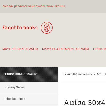
Δωρεάν μεταφορικά με αγορές πάνω από €60
ΜΟΥΣΙΚΟ ΒΙΒΛΙΟΠΩΛΕΙΟ
ΚΡΟΥΣΤΑ & ΕΚΠΑΙΔΕΥΤΙΚΟ ΥΛΙΚΟ
ΓΕΝΙΚΟ 
Προτάσεις - Σετ - Συνδυασμοί Βιβλίων
Πρωτότυποι Συνδυασμοί - Σετ δώρων για παιδιά
Για τα πρώτα μας βήματα στην κιθάρα
Το πιο διαδεδομένο σετ Boomwhackers
Περπατώντας στην παλιά πόλη της Λευκάδας
ΓΕΝΙΚΟ ΒΙΒΛΙΟΠΩΛΕΙΟ
Γενικό Βιβλιοπωλείο
>
MYTHI
Odyssey Series
Rebetiko Series
Αφίσα 30x4