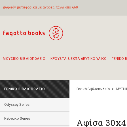
Δωρεάν μεταφορικά με αγορές πάνω από €60
ΜΟΥΣΙΚΟ ΒΙΒΛΙΟΠΩΛΕΙΟ
ΚΡΟΥΣΤΑ & ΕΚΠΑΙΔΕΥΤΙΚΟ ΥΛΙΚΟ
ΓΕΝΙΚΟ 
Προτάσεις - Σετ - Συνδυασμοί Βιβλίων
Πρωτότυποι Συνδυασμοί - Σετ δώρων για παιδιά
Για τα πρώτα μας βήματα στην κιθάρα
Το πιο διαδεδομένο σετ Boomwhackers
Περπατώντας στην παλιά πόλη της Λευκάδας
ΓΕΝΙΚΟ ΒΙΒΛΙΟΠΩΛΕΙΟ
Γενικό Βιβλιοπωλείο
>
MYTHI
Odyssey Series
Rebetiko Series
Αφίσα 30x4